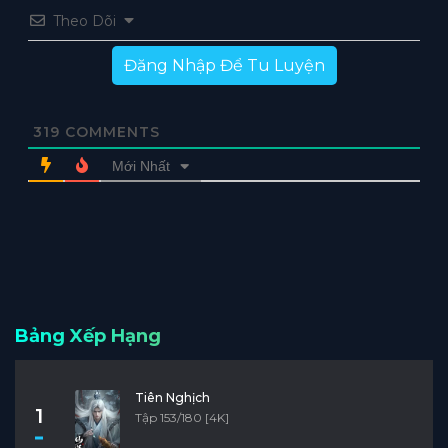
Theo Dõi
Đăng Nhập Để Tu Luyện
319
COMMENTS
Mới Nhất
Bảng Xếp Hạng
Tiên Nghịch
1
Tập 153/180 [4K]