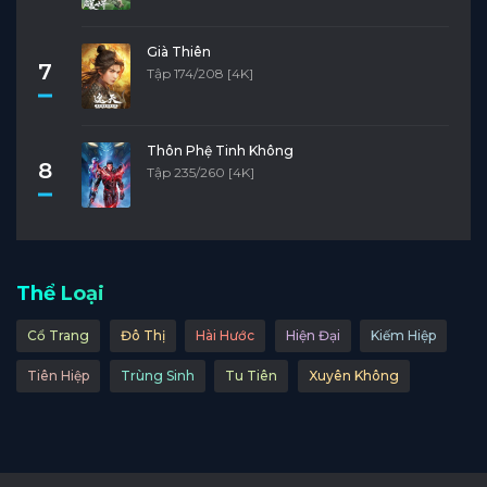
Già Thiên
7
Tập 174/208 [4K]
Thôn Phệ Tinh Không
8
Tập 235/260 [4K]
Thể Loại
Cổ Trang
Đô Thị
Hài Hước
Hiện Đại
Kiếm Hiệp
Tiên Hiệp
Trùng Sinh
Tu Tiên
Xuyên Không