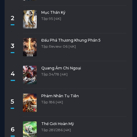
Mục Thần Ký
2
Tập 95 [4K]
Đấu Phá Thương Khung Phần 5
3
Tập Review 06 [4K]
Quang Âm Chi Ngoại
4
Tập 34/78 [4K]
Phàm Nhân Tu Tiên
5
Tập 186 [4K]
Thế Giới Hoàn Mỹ
6
Tập 281/286 [4K]