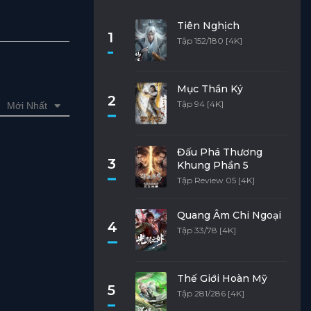
Tiên Nghịch
1
Tập 152/180 [4K]
Mục Thần Ký
2
Tập 94 [4K]
Mới Nhất
Đấu Phá Thương
3
Khung Phần 5
Tập Review 05 [4K]
Quang Âm Chi Ngoại
4
Tập 33/78 [4K]
Thế Giới Hoàn Mỹ
5
Tập 281/286 [4K]