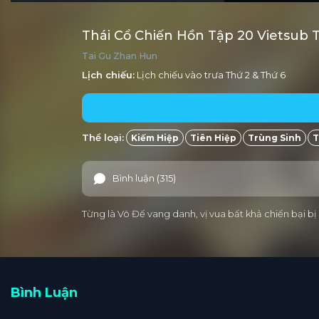
Thái Cổ Chiến Hồn Tập 20 Vietsub 
Tai Gu Zhan Hun
Lịch chiếu:
Lịch chiếu vào trưa
Thứ 2
&
Thứ 6
Thể loại:
Kiếm Hiệp
Tiên Hiệp
Trùng Sinh
T
Bình luận (315)
Từng là Võ Đế vang danh, vị vua bất khả chiến bại b
Bình Luận