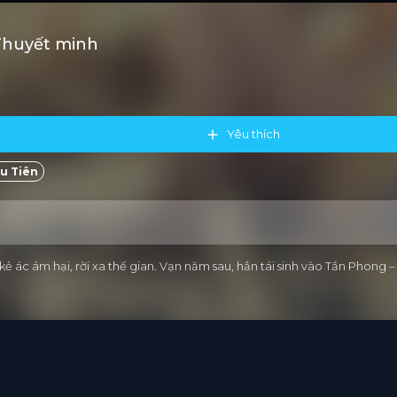
Thuyết minh
Yêu thích
u Tiên
ị kẻ ác ám hại, rời xa thế gian. Vạn năm sau, hắn tái sinh vào Tần Pho