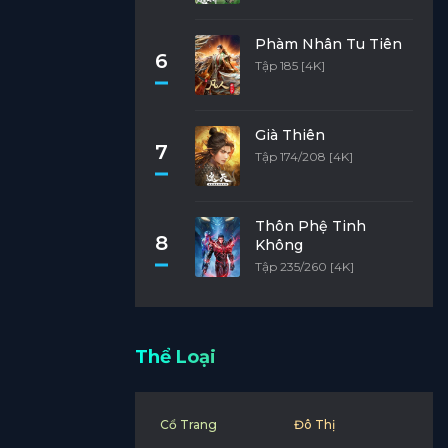
Phàm Nhân Tu Tiên
6
Tập 185 [4K]
Già Thiên
7
Tập 174/208 [4K]
Thôn Phệ Tinh
8
Không
Tập 235/260 [4K]
Thể Loại
Cổ Trang
Đô Thị