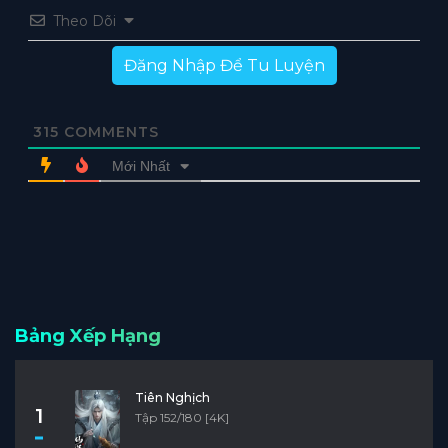
Theo Dõi
Đăng Nhập Để Tu Luyện
315
COMMENTS
Mới Nhất
Bảng Xếp Hạng
Tiên Nghịch
1
Tập 152/180 [4K]