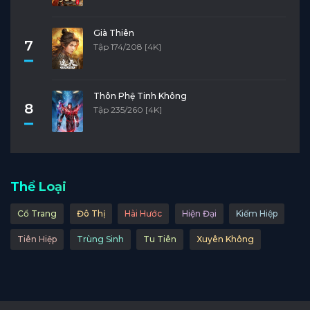
Già Thiên
7
Tập 174/208 [4K]
Thôn Phệ Tinh Không
8
Tập 235/260 [4K]
Thể Loại
Cổ Trang
Đô Thị
Hài Hước
Hiện Đại
Kiếm Hiệp
Tiên Hiệp
Trùng Sinh
Tu Tiên
Xuyên Không