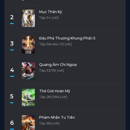
Mục Thần Ký
2
Tập 94 [4K]
Đấu Phá Thương Khung Phần 5
3
Tập Review 05 [4K]
Quang Âm Chi Ngoại
4
Tập 33/78 [4K]
Thế Giới Hoàn Mỹ
5
Tập 281/286 [4K]
Phàm Nhân Tu Tiên
6
Tập 185 [4K]