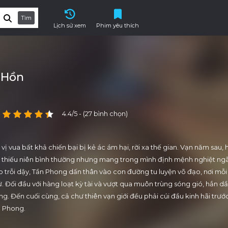
Tìm
Lịch sử xem
Phim yêu thích
 Hồn
4.4/5 - (27 bình chọn)
ị vua bất khả chiến bại bị kẻ ác ám hại, rời xa thế gian. Vạn năm sau, h
 thiếu niên bình thường nhưng mang trong mình định mệnh nghiệt ngã
o trỗi dậy, Tần Phong dấn thân vào con đường tu luyện võ đạo, nơi mỗ
tử. Đối đầu với hàng loạt kỳ tài và vượt qua muôn trùng sóng gió, hắn dầ
g. Đến cuối cùng, cả chư thiên vạn giới đều phải cúi đầu kinh hãi trước
n Phong.