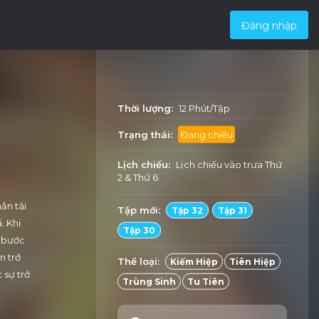
Đăng nhập
Thời lượng:
12 Phút/Tập
Trạng thái:
Đang chiếu
Lịch chiếu:
Lịch chiếu vào trưa
Thứ
2
&
Thứ 6
ắn tái
Tập mới:
Tập 32
Tập 31
. Khi
Tập 30
i bước
n trở
Thể loại:
Kiếm Hiệp
Tiên Hiệp
 sự trở
Trùng Sinh
Tu Tiên