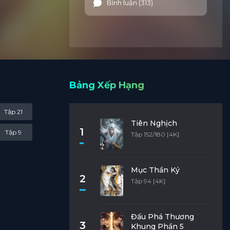
Bình luận (313)
Bảng Xếp Hạng
Tập 21
Tiên Nghịch
1
Tập 9
Tập 152/180 [4K]
Mục Thần Ký
2
Tập 94 [4K]
Đấu Phá Thương
3
Khung Phần 5