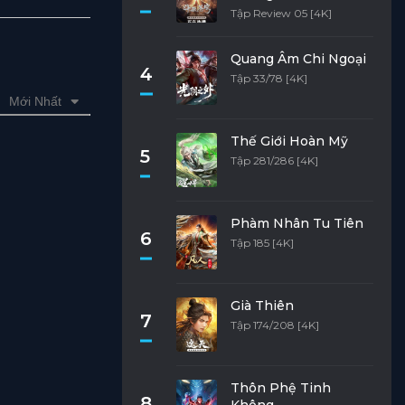
Tập Review 05 [4K]
Quang Âm Chi Ngoại
4
Tập 33/78 [4K]
Mới Nhất
Thế Giới Hoàn Mỹ
5
Tập 281/286 [4K]
Phàm Nhân Tu Tiên
6
Tập 185 [4K]
Già Thiên
7
Tập 174/208 [4K]
Thôn Phệ Tinh
8