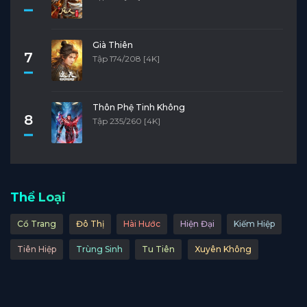
Già Thiên
7
Tập 174/208 [4K]
Thôn Phệ Tinh Không
8
Tập 235/260 [4K]
Thể Loại
Cổ Trang
Đô Thị
Hài Hước
Hiện Đại
Kiếm Hiệp
Tiên Hiệp
Trùng Sinh
Tu Tiên
Xuyên Không