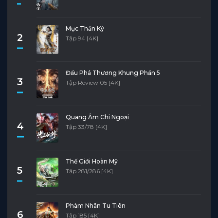
Tập 3
Tập 2
Tập 1
Mục Thần Ký
2
Tập 94 [4K]
Đấu Phá Thương Khung Phần 5
3
Tập Review 05 [4K]
Quang Âm Chi Ngoại
4
Tập 33/78 [4K]
Thế Giới Hoàn Mỹ
5
Tập 281/286 [4K]
Phàm Nhân Tu Tiên
6
Tập 185 [4K]