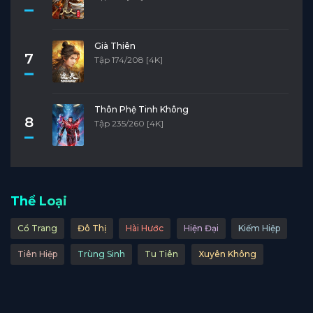
Già Thiên
7
Tập 174/208 [4K]
Thôn Phệ Tinh Không
8
Tập 235/260 [4K]
Thể Loại
Cổ Trang
Đô Thị
Hài Hước
Hiện Đại
Kiếm Hiệp
Tiên Hiệp
Trùng Sinh
Tu Tiên
Xuyên Không