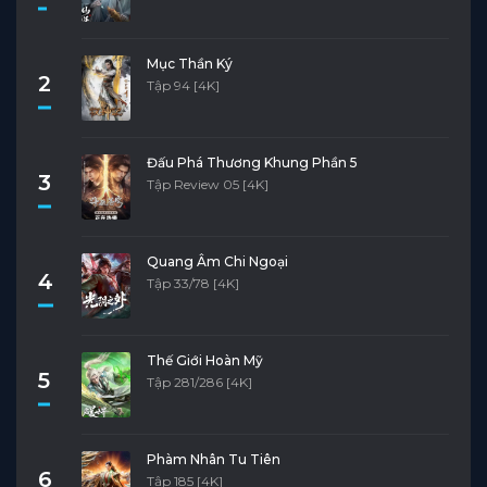
Tập 3
Tập 2
Tập 1
Mục Thần Ký
2
Tập 94 [4K]
Đấu Phá Thương Khung Phần 5
3
Tập Review 05 [4K]
Quang Âm Chi Ngoại
4
Tập 33/78 [4K]
Thế Giới Hoàn Mỹ
5
Tập 281/286 [4K]
Phàm Nhân Tu Tiên
6
Tập 185 [4K]