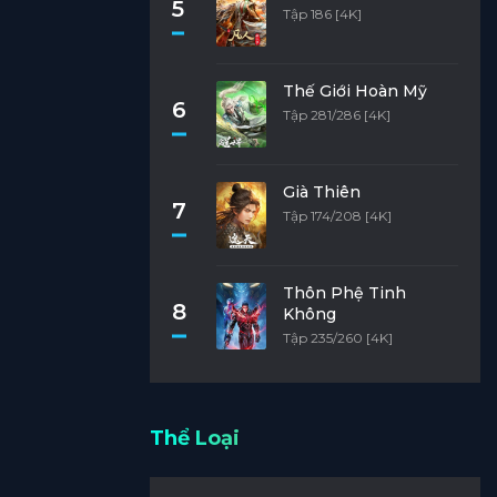
5
Tập 186 [4K]
Thế Giới Hoàn Mỹ
6
Tập 281/286 [4K]
Già Thiên
7
Tập 174/208 [4K]
Thôn Phệ Tinh
8
Không
Tập 235/260 [4K]
Thể Loại