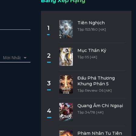
Bảng Xếp Hạng
Tiên Nghịch
1
Tập 153/180 [4K]
Mục Thần Ký
2
Tập 95 [4K]
Mới Nhất
Đấu Phá Thương
3
Khung Phần 5
Tập Review 06 [4K]
Quang Âm Chi Ngoại
4
Tập 34/78 [4K]
Phàm Nhân Tu Tiên