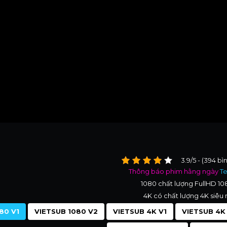
3.9/5 - (394 bì
Thông báo phim hằng ngày
T
1080 chất lượng FullHD 1
4K có chất lượng 4K siêu 
80 V1
VIETSUB 1080 V2
VIETSUB 4K V1
VIETSUB 4K