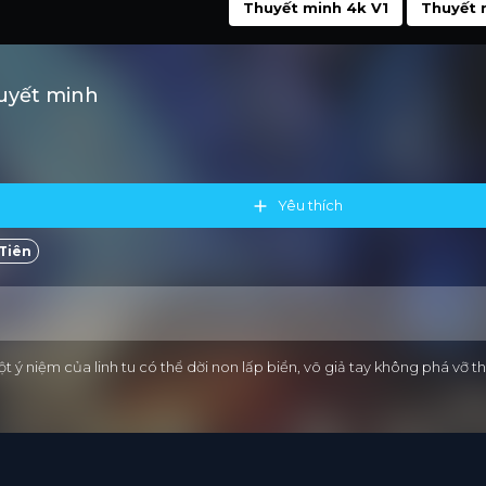
Thuyết minh 4k V1
Thuyết 
huyết minh
Yêu thích
Tiên
ột ý niệm của linh tu có thể dời non lấp biển, võ giả tay không phá vỡ thi