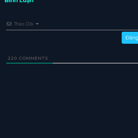
Bình Luận
Tập 49
Tập 48
Tập 47
Tập 46
Tập 45
Theo Dõi
Tập 44
Tập 43
Tập 42
Tập 41
Tập 40
Tập 39
Tập 38
Tập 37
Tập 36
Tập 35
Đăng
Tập 34
Tập 33
Tập 32
Tập 31
Tập 30
220
COMMENTS
Tập 29
Tập 28
Tập 27
Tập 26
Tập 25
Tập 24
Tập 23
Tập 22
Tập 21
Tập 20
Tập 19
Tập 18
Tập 17
Tập 16
Tập 15
Tập 14
Tập 13
Tập 12
Tập 11
Tập 10
Tập 9
Tập 8
Tập 7
Tập 6
Tập 5
Tập 4
Tập 3
Tập 2
Tập 1