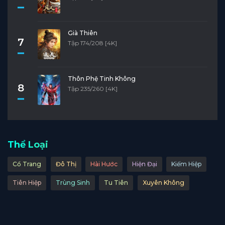
Già Thiên
7
Tập 174/208 [4K]
Thôn Phệ Tinh Không
8
Tập 235/260 [4K]
Thể Loại
Cổ Trang
Đô Thị
Hài Hước
Hiện Đại
Kiếm Hiệp
Tiên Hiệp
Trùng Sinh
Tu Tiên
Xuyên Không