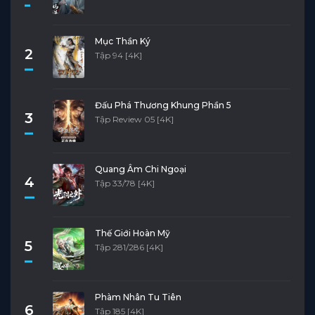
Tập 4
Tập 3
Tập 2
Tập 1
Mục Thần Ký
2
Tập 94 [4K]
Đấu Phá Thương Khung Phần 5
3
Tập Review 05 [4K]
Quang Âm Chi Ngoại
4
Tập 33/78 [4K]
Thế Giới Hoàn Mỹ
5
Tập 281/286 [4K]
Phàm Nhân Tu Tiên
6
Tập 185 [4K]