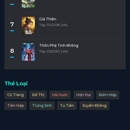
Già Thiên
7
Tập 174/208 [4K]
Thôn Phệ Tinh Không
8
Tập 235/260 [4K]
Thể Loại
Cổ Trang
Đô Thị
Hài Hước
Hiện Đại
Kiếm Hiệp
Tiên Hiệp
Trùng Sinh
Tu Tiên
Xuyên Không