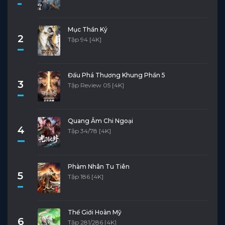
Tập 4
Tập 3
Tập 2
Tập 1
Mục Thần Ký
2
Tập 94 [4K]
Đấu Phá Thương Khung Phần 5
3
Tập Review 05 [4K]
Quang Âm Chi Ngoại
4
Tập 34/78 [4K]
Phàm Nhân Tu Tiên
5
Tập 186 [4K]
Thế Giới Hoàn Mỹ
6
Tập 281/286 [4K]