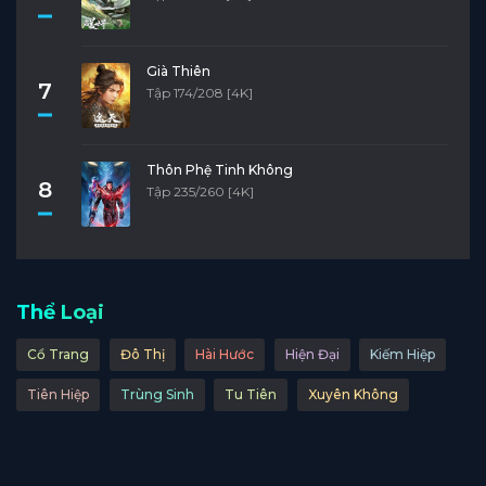
Già Thiên
7
Tập 174/208 [4K]
Thôn Phệ Tinh Không
8
Tập 235/260 [4K]
Thể Loại
Cổ Trang
Đô Thị
Hài Hước
Hiện Đại
Kiếm Hiệp
Tiên Hiệp
Trùng Sinh
Tu Tiên
Xuyên Không