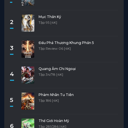
Tập 4
Tập 3
Tập 2
Tập 1
Mục Thần Ký
2
Tập 95 [4K]
Đấu Phá Thương Khung Phần 5
3
Tập Review 06 [4K]
Quang Âm Chi Ngoại
4
Tập 34/78 [4K]
Phàm Nhân Tu Tiên
5
Tập 186 [4K]
Thế Giới Hoàn Mỹ
6
Tập 281/286 [4K]