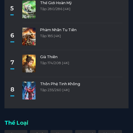
Thế Giới Hoàn Mỹ
5
Tập 280/286 [4K]
Phàm Nhân Tu Tiên
6
Tập 185 [4K]
Già Thiên
7
Tập 174/208 [4K]
Thôn Phệ Tinh Không
8
Tập 235/260 [4K]
Thể Loại