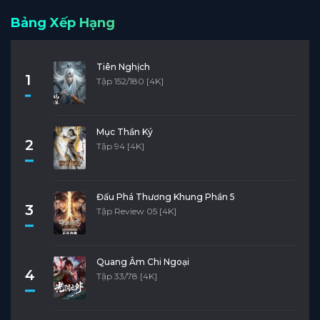
Bảng Xếp Hạng
Tiên Nghịch
1
Tập 152/180 [4K]
Mục Thần Ký
2
Tập 94 [4K]
Đấu Phá Thương Khung Phần 5
3
Tập Review 05 [4K]
Quang Âm Chi Ngoại
4
Tập 33/78 [4K]