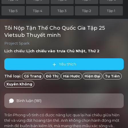
Tập 5
Tập 4
Tập 3
Tập 2
Tập 1
Tôi Nộp Tận Thế Cho Quốc Gia Tập 25
Vietsub Thuyết minh
Project Spark
Lịch chiếu:
Lịch chiếu vào trưa
Chủ Nhật, Thứ 2
Yêu thích
Thể loại:
Cổ Trang
Đô Thị
Hài Hước
Hiện Đại
Tu Tiên
Xuyên Không
Bình luận (181)
Trần Phong vô tình có được năng lực qua lại hai chiều giữa hiện
thế và vùng đất hoang tận thế. Anh không chọn hành động một
mình để buôn bán kiếm lời, mà mang theo mẫu xác sống và…