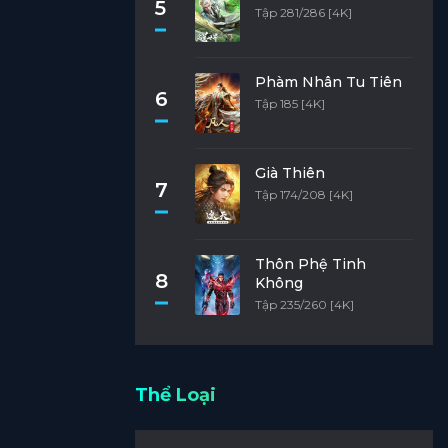
5
Tập 281/286 [4K]
Phàm Nhân Tu Tiên
6
Tập 185 [4K]
Già Thiên
7
Tập 174/208 [4K]
Thôn Phệ Tinh
8
Không
Tập 235/260 [4K]
Thể Loại