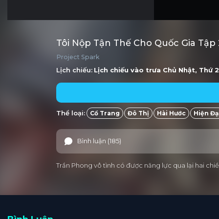
Tôi Nộp Tận Thế Cho Quốc Gia Tập
Project Spark
Lịch chiếu:
Lịch chiếu vào trưa
Chủ Nhật, Thứ 2
Thể loại:
Cổ Trang
Đô Thị
Hài Hước
Hiện Đạ
Bình luận (185)
Trần Phong vô tình có được năng lực qua lại hai c