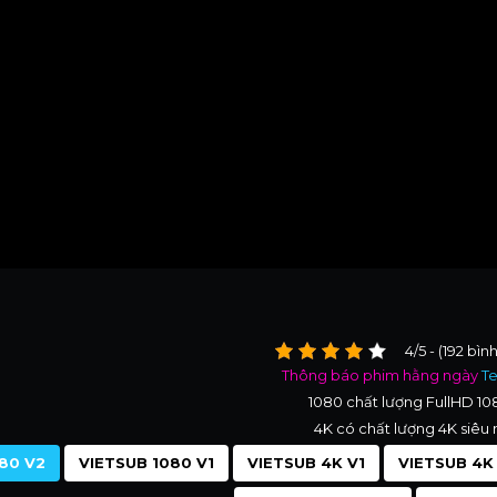
4/5 - (192 bìn
Thông báo phim hằng ngày
T
1080 chất lượng FullHD 1
4K có chất lượng 4K siêu 
80 V2
VIETSUB 1080 V1
VIETSUB 4K V1
VIETSUB 4K