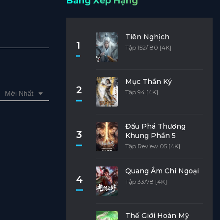
Bảng Xếp Hạng
Tiên Nghịch
1
Tập 152/180 [4K]
Mục Thần Ký
2
Tập 94 [4K]
Mới Nhất
Đấu Phá Thương
3
Khung Phần 5
Tập Review 05 [4K]
Quang Âm Chi Ngoại
4
Tập 33/78 [4K]
Thế Giới Hoàn Mỹ