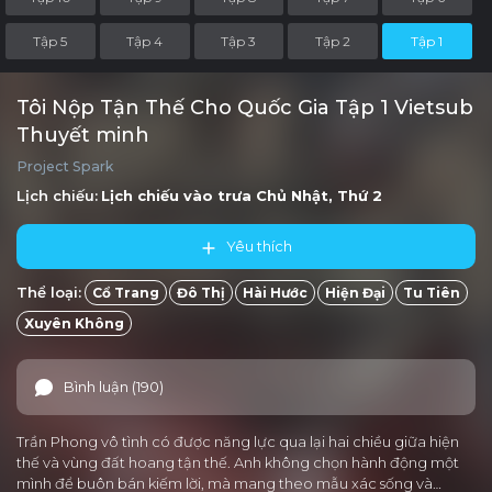
Tập 5
Tập 4
Tập 3
Tập 2
Tập 1
Tôi Nộp Tận Thế Cho Quốc Gia Tập 1 Vietsub
Thuyết minh
Project Spark
Lịch chiếu:
Lịch chiếu vào trưa
Chủ Nhật, Thứ 2
Yêu thích
Thể loại:
Cổ Trang
Đô Thị
Hài Hước
Hiện Đại
Tu Tiên
Xuyên Không
Bình luận (190)
Trần Phong vô tình có được năng lực qua lại hai chiều giữa hiện
thế và vùng đất hoang tận thế. Anh không chọn hành động một
mình để buôn bán kiếm lời, mà mang theo mẫu xác sống và…