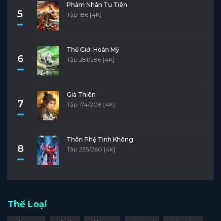
Phàm Nhân Tu Tiên
5
Tập 186 [4K]
Thế Giới Hoàn Mỹ
6
Tập 281/286 [4K]
Già Thiên
7
Tập 174/208 [4K]
Thôn Phệ Tinh Không
8
Tập 235/260 [4K]
Thể Loại