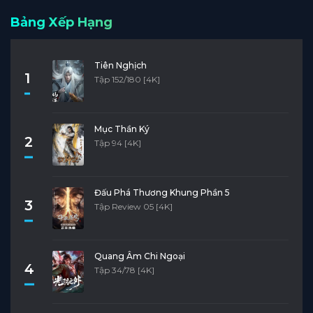
Bảng Xếp Hạng
Tiên Nghịch
1
Tập 152/180 [4K]
Mục Thần Ký
2
Tập 94 [4K]
Đấu Phá Thương Khung Phần 5
3
Tập Review 05 [4K]
Quang Âm Chi Ngoại
4
Tập 34/78 [4K]