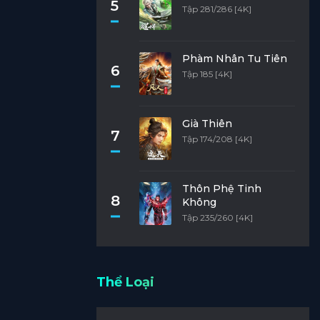
5
Tập 281/286 [4K]
Phàm Nhân Tu Tiên
6
Tập 185 [4K]
Già Thiên
7
Tập 174/208 [4K]
Thôn Phệ Tinh
8
Không
Tập 235/260 [4K]
Thể Loại