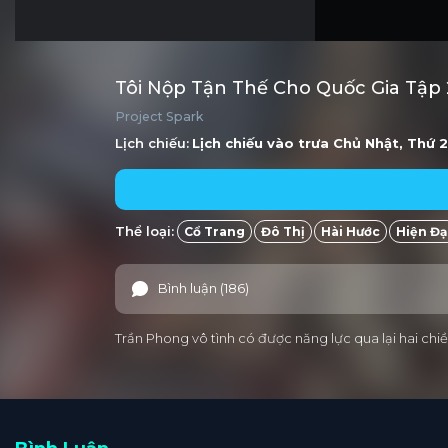
Tôi Nộp Tận Thế Cho Quốc Gia Tập
Project Spark
Lịch chiếu:
Lịch chiếu vào trưa
Chủ Nhật, Thứ 2
Thể loại:
Cổ Trang
Đô Thị
Hài Hước
Hiện Đạ
Bình luận (186)
Trần Phong vô tình có được năng lực qua lại hai c