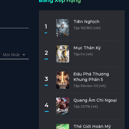
Bảng Xếp Hạng
Tiên Nghịch
1
Tập 152/180 [4K]
Mục Thần Ký
2
Tập 94 [4K]
Mới Nhất
Đấu Phá Thương
3
Khung Phần 5
Tập Review 05 [4K]
Quang Âm Chi Ngoại
4
Tập 33/78 [4K]
Thế Giới Hoàn Mỹ