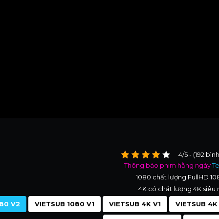
4/5 - (192 bìn
Thông báo phim hằng ngày
T
1080 chất lượng FullHD 1
4K có chất lượng 4K siêu 
80 V2
VIETSUB 1080 V1
VIETSUB 4K V1
VIETSUB 4K