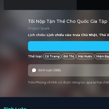
Tôi Nộp Tận Thế Cho Quốc Gia Tập 
Project Spark
Lịch chiếu:
Lịch chiếu vào trưa
Chủ Nhật, Thứ 2
Thể loại:
Cổ Trang
Đô Thị
Hài Hước
Hiện Đạ
Bình luận (188)
Trần Phong vô tình có được năng lực qua lại hai c