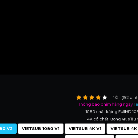
4/5 - (192 bìn
Thông báo phim hằng ngày
T
1080 chất lượng FullHD 1
4K có chất lượng 4K siêu 
80 V2
VIETSUB 1080 V1
VIETSUB 4K V1
VIETSUB 4K