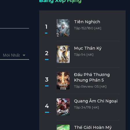
Bảng Xếp Hạng
Tiên Nghịch
1
Tập 152/180 [4K]
Mục Thần Ký
2
Tập 94 [4K]
Mới Nhất
Đấu Phá Thương
3
Khung Phần 5
Tập Review 05 [4K]
Quang Âm Chi Ngoại
4
Tập 34/78 [4K]
Thế Giới Hoàn Mỹ