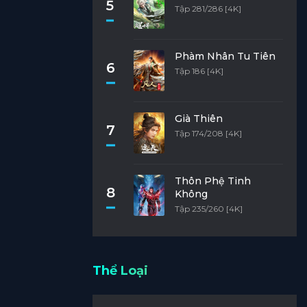
5
Tập 281/286 [4K]
Phàm Nhân Tu Tiên
6
Tập 186 [4K]
Già Thiên
7
Tập 174/208 [4K]
Thôn Phệ Tinh
8
Không
Tập 235/260 [4K]
Thể Loại