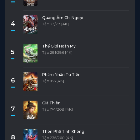
Quang Âm Chi Ngoại
4
Tập 33/78 [4K]
Thế Giới Hoàn Mỹ
5
Tập 281/286 [4K]
Phàm Nhân Tu Tiên
6
Tập 185 [4K]
Già Thiên
7
Tập 174/208 [4K]
Thôn Phệ Tinh Không
8
Tập 235/260 [4K]