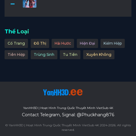
Thể Loại
Cổ Trang
Đô Thị
Hài Hước
Hiện Đại
Kiếm Hiệp
Tiên Hiệp
Trùng Sinh
Tu Tiên
Xuyên Không
YanHH3D | Hoạt Hình Trung Quốc Thuyết Minh VietSub 4K
Contact Telegram, Signal: @Phuckhang876
© YanHH3D | Hoạt Hình Trung Quốc Thuyết Minh VietSub 4K 2024-2026. All rights
reserved.