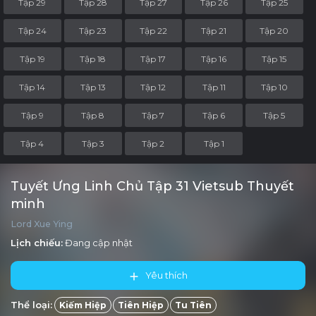
Tập 29
Tập 28
Tập 27
Tập 26
Tập 25
Tập 24
Tập 23
Tập 22
Tập 21
Tập 20
Tập 19
Tập 18
Tập 17
Tập 16
Tập 15
Tập 14
Tập 13
Tập 12
Tập 11
Tập 10
Tập 9
Tập 8
Tập 7
Tập 6
Tập 5
Tập 4
Tập 3
Tập 2
Tập 1
Tuyết Ưng Linh Chủ Tập 31 Vietsub Thuyết
minh
Lord Xue Ying
Lịch chiếu:
Đang cập nhật
Yêu thích
Thể loại:
Kiếm Hiệp
Tiên Hiệp
Tu Tiên