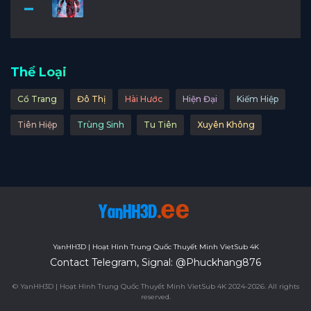
Thể Loại
Cổ Trang
Đô Thị
Hài Hước
Hiện Đại
Kiếm Hiệp
Tiên Hiệp
Trùng Sinh
Tu Tiên
Xuyên Không
YanHH3D | Hoạt Hình Trung Quốc Thuyết Minh VietSub 4K
Contact Telegram, Signal: @Phuckhang876
© YanHH3D | Hoạt Hình Trung Quốc Thuyết Minh VietSub 4K 2024-2026. All rights
reserved.