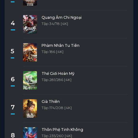
Quang Âm Chi Ngoại
4
Tập 34/78 [4K]
Phàm Nhân Tu Tiên
5
Tập 186 [4K]
Thế Giới Hoàn Mỹ
6
Tập 281/286 [4K]
Già Thiên
7
Tập 174/208 [4K]
Thôn Phệ Tinh Không
8
Tập 235/260 [4K]