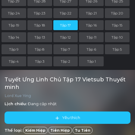
Tập 29
Tập 28
Tập 27
Tập 26
Tập 25
Tập 24
Tập 23
Tập 22
Tập 21
Tập 20
Tập 19
Tập 18
Tập 17
Tập 16
Tập 15
Tập 14
Tập 13
Tập 12
Tập 11
Tập 10
Tập 9
Tập 8
Tập 7
Tập 6
Tập 5
Tập 4
Tập 3
Tập 2
Tập 1
Tuyết Ưng Linh Chủ Tập 17 Vietsub Thuyết
minh
Lord Xue Ying
Lịch chiếu:
Đang cập nhật
Yêu thích
Thể loại:
Kiếm Hiệp
Tiên Hiệp
Tu Tiên