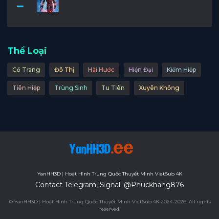
Thể Loại
Cổ Trang
Đô Thị
Hài Hước
Hiện Đại
Kiếm Hiệp
Tiên Hiệp
Trùng Sinh
Tu Tiên
Xuyên Không
YanHH3D | Hoạt Hình Trung Quốc Thuyết Minh VietSub 4K
Contact Telegram, Signal: @Phuckhang876
© YanHH3D | Hoạt Hình Trung Quốc Thuyết Minh VietSub 4K 2024-2026. All rights
reserved.