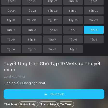
Tập 29
Tập 28
Tập 27
Tập 26
Tập 25
Tập 24
Tập 23
Tập 22
Tập 21
Tập 20
Tập 19
Tập 18
Tập 17
Tập 16
Tập 15
Tập 14
Tập 13
Tập 12
Tập 11
Tập 10
Tập 9
Tập 8
Tập 7
Tập 6
Tập 5
Tập 4
Tập 3
Tập 2
Tập 1
Tuyết Ưng Linh Chủ Tập 10 Vietsub Thuyết
minh
Lord Xue Ying
Lịch chiếu:
Đang cập nhật
Yêu thích
Thể loại:
Kiếm Hiệp
Tiên Hiệp
Tu Tiên