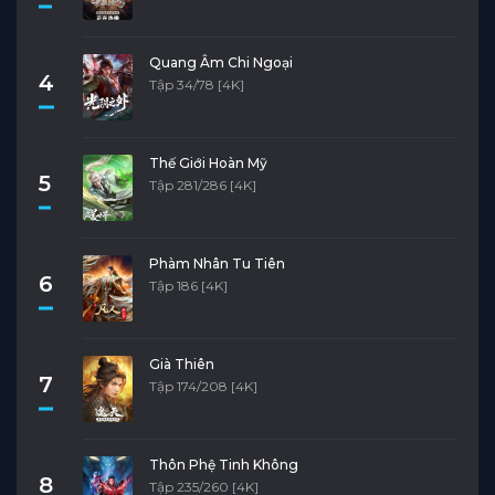
Quang Âm Chi Ngoại
4
Tập 34/78 [4K]
Thế Giới Hoàn Mỹ
5
Tập 281/286 [4K]
Phàm Nhân Tu Tiên
6
Tập 186 [4K]
Già Thiên
7
Tập 174/208 [4K]
Thôn Phệ Tinh Không
8
Tập 235/260 [4K]