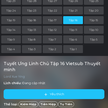
Tập 29
Tập 28
Tập 27
Tập 26
Tập 25
Tập 24
Tập 23
Tập 22
Tập 21
Tập 20
Tập 19
Tập 18
Tập 17
Tập 16
Tập 15
Tập 14
Tập 13
Tập 12
Tập 11
Tập 10
Tập 9
Tập 8
Tập 7
Tập 6
Tập 5
Tập 4
Tập 3
Tập 2
Tập 1
Tuyết Ưng Linh Chủ Tập 16 Vietsub Thuyết
minh
Lord Xue Ying
Lịch chiếu:
Đang cập nhật
Yêu thích
Thể loại:
Kiếm Hiệp
Tiên Hiệp
Tu Tiên