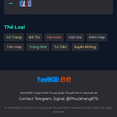
Thể Loại
Cổ Trang
Đô Thị
Hài Hước
Hiện Đại
Kiếm Hiệp
Tiên Hiệp
Trùng Sinh
Tu Tiên
Xuyên Không
YanHH3D | Hoạt Hình Trung Quốc Thuyết Minh VietSub 4K
Contact Telegram, Signal: @Phuckhang876
© YanHH3D | Hoạt Hình Trung Quốc Thuyết Minh VietSub 4K 2024-2026. All rights
reserved.