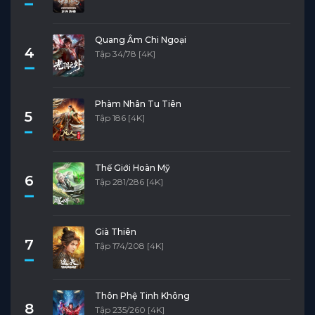
Quang Âm Chi Ngoại
4
Tập 34/78 [4K]
Phàm Nhân Tu Tiên
5
Tập 186 [4K]
Thế Giới Hoàn Mỹ
6
Tập 281/286 [4K]
Già Thiên
7
Tập 174/208 [4K]
Thôn Phệ Tinh Không
8
Tập 235/260 [4K]