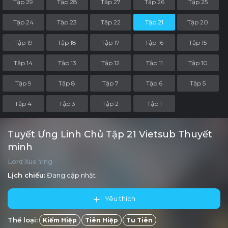
Tập 29
Tập 28
Tập 27
Tập 26
Tập 25
Tập 24
Tập 23
Tập 22
Tập 21
Tập 20
Tập 19
Tập 18
Tập 17
Tập 16
Tập 15
Tập 14
Tập 13
Tập 12
Tập 11
Tập 10
Tập 9
Tập 8
Tập 7
Tập 6
Tập 5
Tập 4
Tập 3
Tập 2
Tập 1
Tuyết Ưng Linh Chủ Tập 21 Vietsub Thuyết
minh
Lord Xue Ying
Lịch chiếu:
Đang cập nhật
Yêu thích
Thể loại:
Kiếm Hiệp
Tiên Hiệp
Tu Tiên