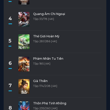
Quang Âm Chi Ngoại
4
Tập 33/78 [4K]
Thế Giới Hoàn Mỹ
5
Tập 281/286 [4K]
Phàm Nhân Tu Tiên
6
Tập 185 [4K]
Già Thiên
7
Tập 174/208 [4K]
Thôn Phệ Tinh Không
8
Tập 235/260 [4K]