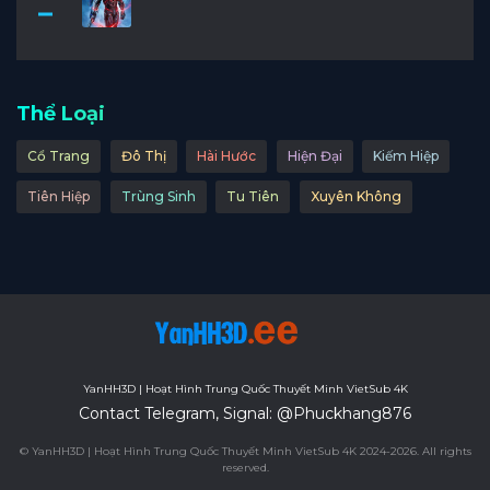
Thể Loại
Cổ Trang
Đô Thị
Hài Hước
Hiện Đại
Kiếm Hiệp
Tiên Hiệp
Trùng Sinh
Tu Tiên
Xuyên Không
YanHH3D | Hoạt Hình Trung Quốc Thuyết Minh VietSub 4K
Contact Telegram, Signal: @Phuckhang876
© YanHH3D | Hoạt Hình Trung Quốc Thuyết Minh VietSub 4K 2024-2026. All rights
reserved.