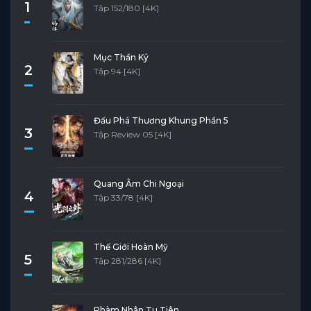
1
Tập 152/180 [4K]
Mục Thần Ký
2
Tập 94 [4K]
Đấu Phá Thương Khung Phần 5
3
Tập Review 05 [4K]
Quang Âm Chi Ngoại
4
Tập 33/78 [4K]
Thế Giới Hoàn Mỹ
5
Tập 281/286 [4K]
Phàm Nhân Tu Tiên