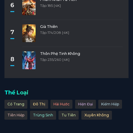
6
Tập 185 [4K]
Già Thiên
7
Tập 174/208 [4K]
Thôn Phệ Tinh Không
8
Tập 235/260 [4K]
Thể Loại
Cổ Trang
Đô Thị
Hài Hước
Hiện Đại
Kiếm Hiệp
Tiên Hiệp
Trùng Sinh
Tu Tiên
Xuyên Không