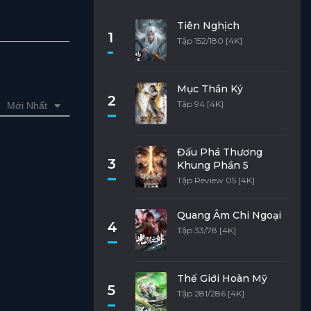
Tiên Nghịch
1
Tập 152/180 [4K]
Mục Thần Ký
2
Tập 94 [4K]
Mới Nhất
Đấu Phá Thương
3
Khung Phần 5
Tập Review 05 [4K]
Quang Âm Chi Ngoại
4
Tập 33/78 [4K]
Thế Giới Hoàn Mỹ
5
Tập 281/286 [4K]