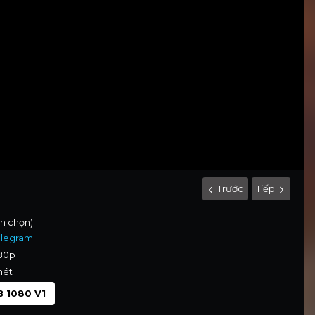
Trước
Tiếp
nh chọn)
elegram
080p
nét
 1080 V1