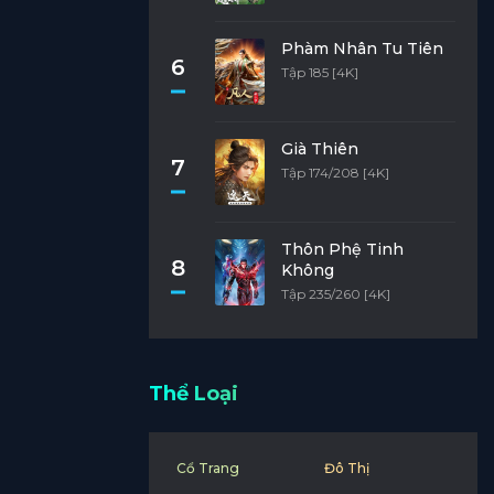
Phàm Nhân Tu Tiên
6
Tập 185 [4K]
Già Thiên
7
Tập 174/208 [4K]
Thôn Phệ Tinh
8
Không
Tập 235/260 [4K]
Thể Loại
Cổ Trang
Đô Thị