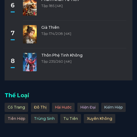
6
Tập 185 [4K]
Già Thiên
7
Tập 174/208 [4K]
Thôn Phệ Tinh Không
8
Tập 235/260 [4K]
Thể Loại
Cổ Trang
Đô Thị
Hài Hước
Hiện Đại
Kiếm Hiệp
Tiên Hiệp
Trùng Sinh
Tu Tiên
Xuyên Không