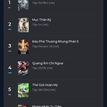
1
Tập 152/180 [4K]
Mục Thần Ký
2
Tập 94 [4K]
Đấu Phá Thương Khung Phần 5
3
Tập Review 05 [4K]
Quang Âm Chi Ngoại
4
Tập 33/78 [4K]
Thế Giới Hoàn Mỹ
5
Tập 281/286 [4K]
Phàm Nhân Tu Tiên