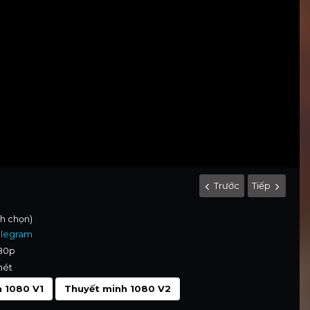
Trước
Tiếp
nh chọn)
elegram
080p
nét
 1080 V1
Thuyết minh 1080 V2