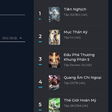
Tiên Nghịch
1
Tập 152/180 [4K]
Mục Thần Ký
2
Tập 94 [4K]
Mới Nhất
Đấu Phá Thương
3
Khung Phần 5
Tập Review 05 [4K]
Quang Âm Chi Ngoại
4
Tập 33/78 [4K]
Thế Giới Hoàn Mỹ
5
Tập 281/286 [4K]