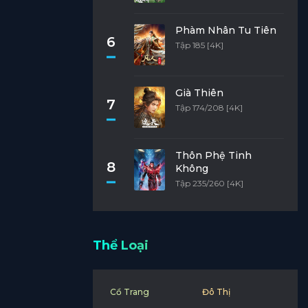
Phàm Nhân Tu Tiên
6
Tập 185 [4K]
Già Thiên
7
Tập 174/208 [4K]
Thôn Phệ Tinh
8
Không
Tập 235/260 [4K]
Thể Loại
Cổ Trang
Đô Thị