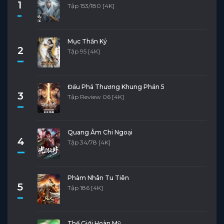
1
Tập 153/180 [4K]
Mục Thần Ký
2
Tập 95 [4K]
Đấu Phá Thương Khung Phần 5
3
Tập Review 06 [4K]
Quang Âm Chi Ngoại
4
Tập 34/78 [4K]
Phàm Nhân Tu Tiên
5
Tập 186 [4K]
Thế Giới Hoàn Mỹ