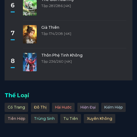
6
Tập 281/286 [4K]
Già Thiên
7
Tập 174/208 [4K]
Thôn Phệ Tinh Không
8
Tập 236/260 [4K]
Thể Loại
Cổ Trang
Đô Thị
Hài Hước
Hiện Đại
Kiếm Hiệp
Tiên Hiệp
Trùng Sinh
Tu Tiên
Xuyên Không