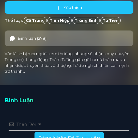
Yêu thích
Thể loại:
Cổ Trang
Tiên Hiệp
Trùng Sinh
Tu Tiên
Bình luận (278)
Vốn là kẻ bị mọi người xem thường, nhưng số phận xoay chuyển!
Trong một hang động, Thẩm Tường gặp gỡ hai nữ thần ma và
nhận được truyền thừa vô thượng. Từ đó nghịch thiên cải mệnh,
trở thành…
Bình Luận
Theo Dõi