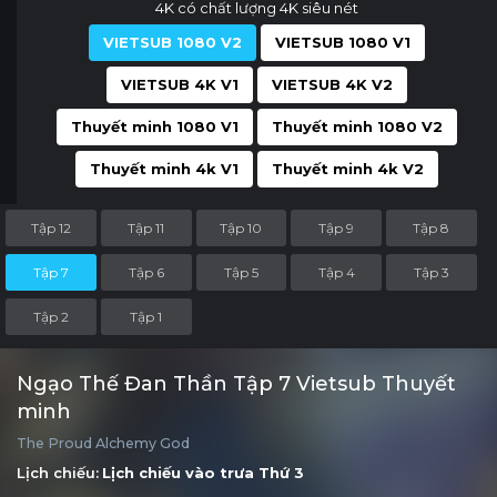
4K có chất lượng 4K siêu nét
VIETSUB 1080 V2
VIETSUB 1080 V1
VIETSUB 4K V1
VIETSUB 4K V2
Thuyết minh 1080 V1
Thuyết minh 1080 V2
Thuyết minh 4k V1
Thuyết minh 4k V2
Tập 12
Tập 11
Tập 10
Tập 9
Tập 8
Tập 7
Tập 6
Tập 5
Tập 4
Tập 3
Tập 2
Tập 1
Ngạo Thế Đan Thần Tập 7 Vietsub Thuyết
minh
The Proud Alchemy God
Lịch chiếu:
Lịch chiếu vào trưa
Thứ 3