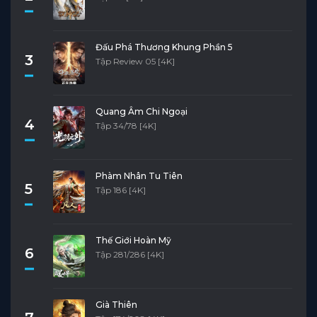
Đấu Phá Thương Khung Phần 5
3
Tập Review 05 [4K]
Quang Âm Chi Ngoại
4
Tập 34/78 [4K]
Phàm Nhân Tu Tiên
5
Tập 186 [4K]
Thế Giới Hoàn Mỹ
6
Tập 281/286 [4K]
Già Thiên