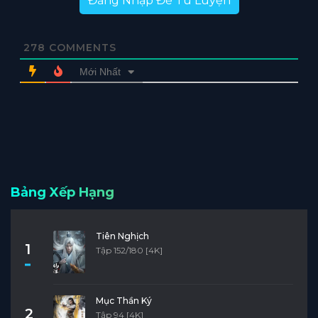
Đăng Nhập Để Tu Luyện
278
COMMENTS
Mới Nhất
Bảng Xếp Hạng
Tiên Nghịch
1
Tập 152/180 [4K]
Mục Thần Ký
2
Tập 94 [4K]