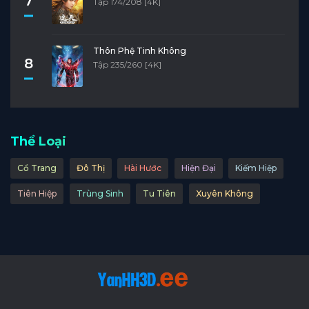
7
Tập 174/208 [4K]
Thôn Phệ Tinh Không
8
Tập 235/260 [4K]
Thể Loại
Cổ Trang
Đô Thị
Hài Hước
Hiện Đại
Kiếm Hiệp
Tiên Hiệp
Trùng Sinh
Tu Tiên
Xuyên Không