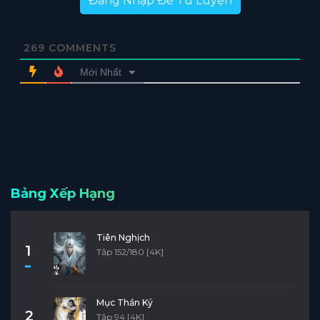
Đăng Nhập Để Tu Luyện
269
COMMENTS
Mới Nhất
Bảng Xếp Hạng
Tiên Nghịch
1
Tập 152/180 [4K]
Mục Thần Ký
2
Tập 94 [4K]