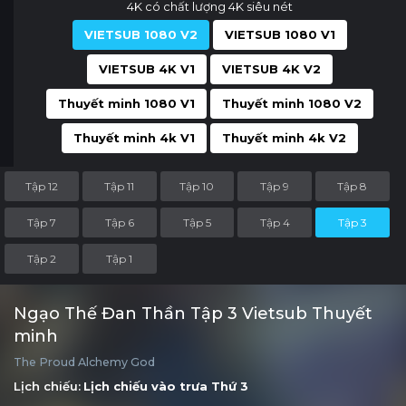
4K có chất lượng 4K siêu nét
VIETSUB 1080 V2
VIETSUB 1080 V1
VIETSUB 4K V1
VIETSUB 4K V2
Thuyết minh 1080 V1
Thuyết minh 1080 V2
Thuyết minh 4k V1
Thuyết minh 4k V2
Tập 12
Tập 11
Tập 10
Tập 9
Tập 8
Tập 7
Tập 6
Tập 5
Tập 4
Tập 3
Tập 2
Tập 1
Ngạo Thế Đan Thần Tập 3 Vietsub Thuyết
minh
The Proud Alchemy God
Lịch chiếu:
Lịch chiếu vào trưa
Thứ 3