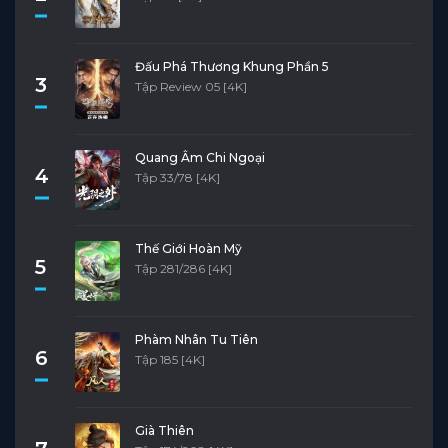
Đấu Phá Thương Khung Phần 5
3
Tập Review 05 [4K]
Quang Âm Chi Ngoại
4
Tập 33/78 [4K]
Thế Giới Hoàn Mỹ
5
Tập 281/286 [4K]
Phàm Nhân Tu Tiên
6
Tập 185 [4K]
Già Thiên