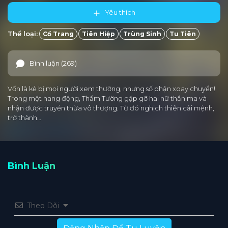
Yêu thích
Thể loại:
Cổ Trang
Tiên Hiệp
Trùng Sinh
Tu Tiên
Bình luận (269)
Vốn là kẻ bị mọi người xem thường, nhưng số phận xoay chuyển!
Trong một hang động, Thẩm Tường gặp gỡ hai nữ thần ma và
nhận được truyền thừa vô thượng. Từ đó nghịch thiên cải mệnh,
trở thành…
Bình Luận
Theo Dõi