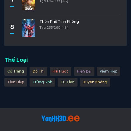
7
Tập 174/208 [4K]
Thôn Phệ Tinh Không
8
Tập 235/260 [4K]
Thể Loại
Cổ Trang
Đô Thị
Hài Hước
Hiện Đại
Kiếm Hiệp
Tiên Hiệp
Trùng Sinh
Tu Tiên
Xuyên Không