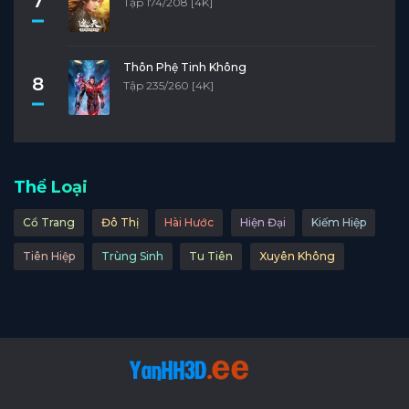
7
Tập 174/208 [4K]
Thôn Phệ Tinh Không
8
Tập 235/260 [4K]
Thể Loại
Cổ Trang
Đô Thị
Hài Hước
Hiện Đại
Kiếm Hiệp
Tiên Hiệp
Trùng Sinh
Tu Tiên
Xuyên Không