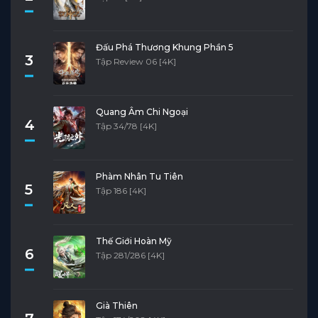
Đấu Phá Thương Khung Phần 5
3
Tập Review 06 [4K]
Quang Âm Chi Ngoại
4
Tập 34/78 [4K]
Phàm Nhân Tu Tiên
5
Tập 186 [4K]
Thế Giới Hoàn Mỹ
6
Tập 281/286 [4K]
Già Thiên