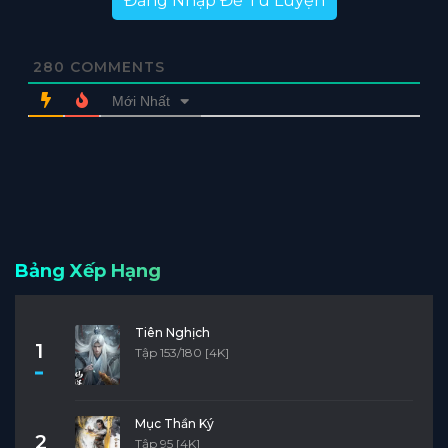
Đăng Nhập Để Tu Luyện
280
COMMENTS
Mới Nhất
Bảng Xếp Hạng
Tiên Nghịch
1
Tập 153/180 [4K]
Mục Thần Ký
2
Tập 95 [4K]