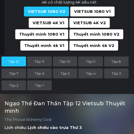
4K có chất lượng 4K siêu nét
VIETSUB 1080 V2
VIETSUB 1080 V1
VIETSUB 4K V1
VIETSUB 4K V2
Thuyết minh 1080 V1
Thuyết minh 1080 V2
Thuyết minh 4k V1
Thuyết minh 4k V2
Tập 12
Tập 11
Tập 10
Tập 9
Tập 8
Tập 7
Tập 6
Tập 5
Tập 4
Tập 3
Tập 2
Tập 1
Ngạo Thế Đan Thần Tập 12 Vietsub Thuyết
minh
The Proud Alchemy God
Lịch chiếu:
Lịch chiếu vào trưa
Thứ 3