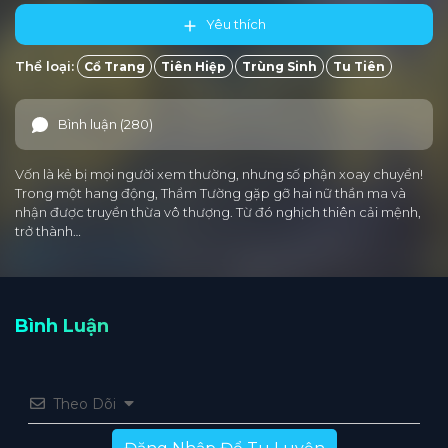
Yêu thích
Thể loại:
Cổ Trang
Tiên Hiệp
Trùng Sinh
Tu Tiên
Bình luận (280)
Vốn là kẻ bị mọi người xem thường, nhưng số phận xoay chuyển!
Trong một hang động, Thẩm Tường gặp gỡ hai nữ thần ma và
nhận được truyền thừa vô thượng. Từ đó nghịch thiên cải mệnh,
trở thành…
Bình Luận
Theo Dõi