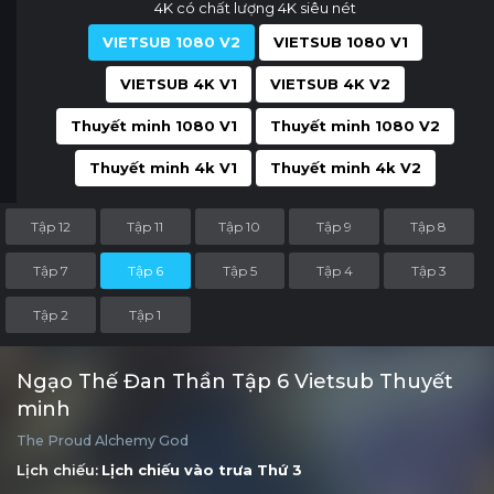
4K có chất lượng 4K siêu nét
VIETSUB 1080 V2
VIETSUB 1080 V1
VIETSUB 4K V1
VIETSUB 4K V2
Thuyết minh 1080 V1
Thuyết minh 1080 V2
Thuyết minh 4k V1
Thuyết minh 4k V2
Tập 12
Tập 11
Tập 10
Tập 9
Tập 8
Tập 7
Tập 6
Tập 5
Tập 4
Tập 3
Tập 2
Tập 1
Ngạo Thế Đan Thần Tập 6 Vietsub Thuyết
minh
The Proud Alchemy God
Lịch chiếu:
Lịch chiếu vào trưa
Thứ 3