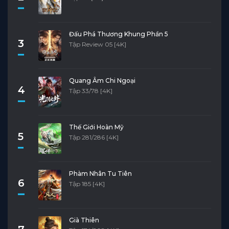
Đấu Phá Thương Khung Phần 5
3
Tập Review 05 [4K]
Quang Âm Chi Ngoại
4
Tập 33/78 [4K]
Thế Giới Hoàn Mỹ
5
Tập 281/286 [4K]
Phàm Nhân Tu Tiên
6
Tập 185 [4K]
Già Thiên