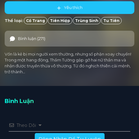
Yêu thích
Thể loại:
Cổ Trang
Tiên Hiệp
Trùng Sinh
Tu Tiên
Bình luận (271)
Vốn là kẻ bị mọi người xem thường, nhưng số phận xoay chuyển!
Trong một hang động, Thẩm Tường gặp gỡ hai nữ thần ma và
nhận được truyền thừa vô thượng. Từ đó nghịch thiên cải mệnh,
trở thành…
Bình Luận
Theo Dõi