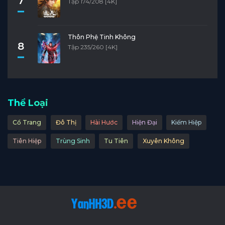
7
Tập 174/208 [4K]
Thôn Phệ Tinh Không
8
Tập 235/260 [4K]
Thể Loại
Cổ Trang
Đô Thị
Hài Hước
Hiện Đại
Kiếm Hiệp
Tiên Hiệp
Trùng Sinh
Tu Tiên
Xuyên Không