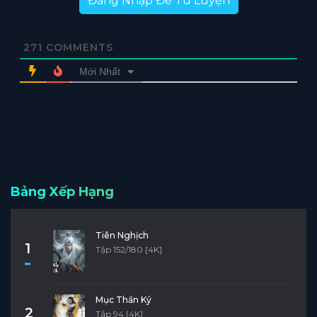
Đăng Nhập Để Tu Luyện
271
COMMENTS
Mới Nhất
Bảng Xếp Hạng
Tiên Nghịch
1
Tập 152/180 [4K]
Mục Thần Ký
2
Tập 94 [4K]