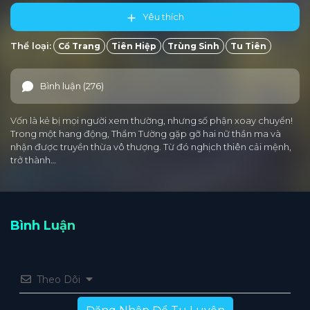
Yêu thích
Thể loại:
Cổ Trang
Tiên Hiệp
Trùng Sinh
Tu Tiên
Bình luận (276)
Vốn là kẻ bị mọi người xem thường, nhưng số phận xoay chuyển!
Trong một hang động, Thẩm Tường gặp gỡ hai nữ thần ma và
nhận được truyền thừa vô thượng. Từ đó nghịch thiên cải mệnh,
trở thành…
Bình Luận
Theo Dõi