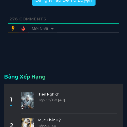
Đăng Nhập Để Tu Luyện
276
COMMENTS
Mới Nhất
Bảng Xếp Hạng
Tiên Nghịch
1
Tập 152/180 [4K]
Mục Thần Ký
2
Tập 94 [4K]