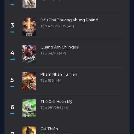
Đấu Phá Thương Khung Phần 5
3
Tập Review 05 [4K]
Quang Âm Chi Ngoại
4
Tập 34/78 [4K]
Phàm Nhân Tu Tiên
5
Tập 186 [4K]
Thế Giới Hoàn Mỹ
6
Tập 281/286 [4K]
Già Thiên