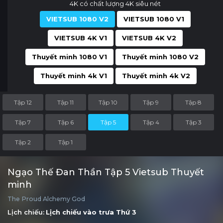
4K có chất lượng 4K siêu nét
VIETSUB 1080 V2
VIETSUB 1080 V1
VIETSUB 4K V1
VIETSUB 4K V2
Thuyết minh 1080 V1
Thuyết minh 1080 V2
Thuyết minh 4k V1
Thuyết minh 4k V2
Tập 12
Tập 11
Tập 10
Tập 9
Tập 8
Tập 7
Tập 6
Tập 5
Tập 4
Tập 3
Tập 2
Tập 1
Ngạo Thế Đan Thần Tập 5 Vietsub Thuyết
minh
The Proud Alchemy God
Lịch chiếu:
Lịch chiếu vào trưa
Thứ 3