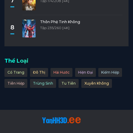
7
Tập 174/208 [4K]
Thôn Phệ Tinh Không
8
Tập 235/260 [4K]
Thể Loại
Cổ Trang
Đô Thị
Hài Hước
Hiện Đại
Kiếm Hiệp
Tiên Hiệp
Trùng Sinh
Tu Tiên
Xuyên Không