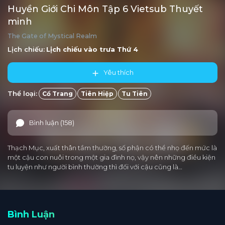
Huyền Giới Chi Môn Tập 6 Vietsub Thuyết
minh
The Gate of Mystical Realm
Lịch chiếu:
Lịch chiếu vào trưa
Thứ 4
Yêu thích
Thể loại:
Cổ Trang
Tiên Hiệp
Tu Tiên
Bình luận (158)
Thạch Mục, xuất thân tầm thường, số phận có thể nhọ đến mức là
một cậu con nuôi trong một gia đình nọ, vậy nên những điều kiện
tu luyện như người bình thường thì đối với cậu cũng là…
Bình Luận