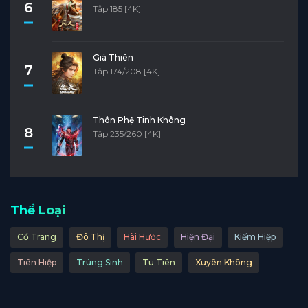
6
Tập 185 [4K]
Già Thiên
7
Tập 174/208 [4K]
Thôn Phệ Tinh Không
8
Tập 235/260 [4K]
Thể Loại
Cổ Trang
Đô Thị
Hài Hước
Hiện Đại
Kiếm Hiệp
Tiên Hiệp
Trùng Sinh
Tu Tiên
Xuyên Không