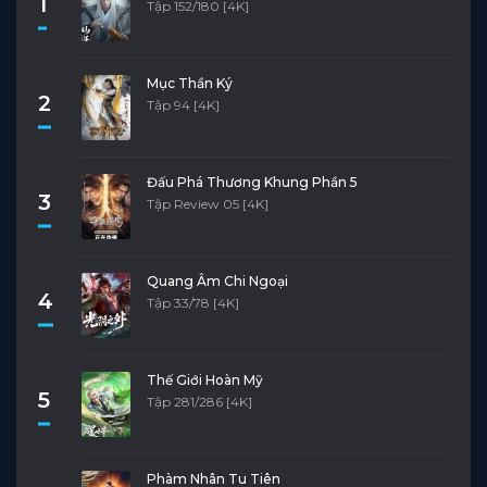
1
Tập 152/180 [4K]
Mục Thần Ký
2
Tập 94 [4K]
Đấu Phá Thương Khung Phần 5
3
Tập Review 05 [4K]
Quang Âm Chi Ngoại
4
Tập 33/78 [4K]
Thế Giới Hoàn Mỹ
5
Tập 281/286 [4K]
Phàm Nhân Tu Tiên