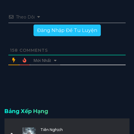
Theo Dõi
Đăng Nhập Để Tu Luyện
158
COMMENTS
Mới Nhất
Bảng Xếp Hạng
Tiên Nghịch