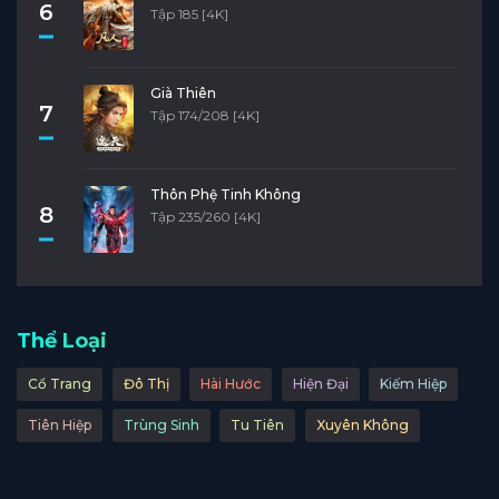
6
Tập 185 [4K]
Già Thiên
7
Tập 174/208 [4K]
Thôn Phệ Tinh Không
8
Tập 235/260 [4K]
Thể Loại
Cổ Trang
Đô Thị
Hài Hước
Hiện Đại
Kiếm Hiệp
Tiên Hiệp
Trùng Sinh
Tu Tiên
Xuyên Không