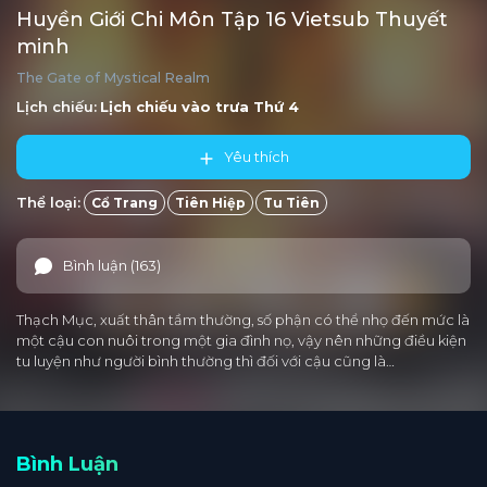
Huyền Giới Chi Môn Tập 16 Vietsub Thuyết
minh
The Gate of Mystical Realm
Lịch chiếu:
Lịch chiếu vào trưa
Thứ 4
Yêu thích
Thể loại:
Cổ Trang
Tiên Hiệp
Tu Tiên
Bình luận (163)
Thạch Mục, xuất thân tầm thường, số phận có thể nhọ đến mức là
một cậu con nuôi trong một gia đình nọ, vậy nên những điều kiện
tu luyện như người bình thường thì đối với cậu cũng là…
Bình Luận