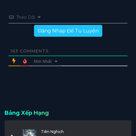
Theo Dõi
Đăng Nhập Để Tu Luyện
163
COMMENTS
Mới Nhất
Bảng Xếp Hạng
Tiên Nghịch