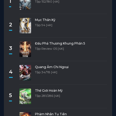
1
Tập 152/180 [4K]
Mục Thần Ký
2
Tập 94 [4K]
Đấu Phá Thương Khung Phần 5
3
Tập Review 05 [4K]
Quang Âm Chi Ngoại
4
Tập 34/78 [4K]
Thế Giới Hoàn Mỹ
5
Tập 281/286 [4K]
Phàm Nhân Tu Tiên