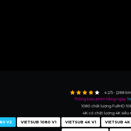
4.2/5 - (288 bì
Thông báo phim hằng ngày
T
1080 chất lượng FullHD 1
4K có chất lượng 4K siêu 
80 V2
VIETSUB 1080 V1
VIETSUB 4K V1
VIETSUB 4K