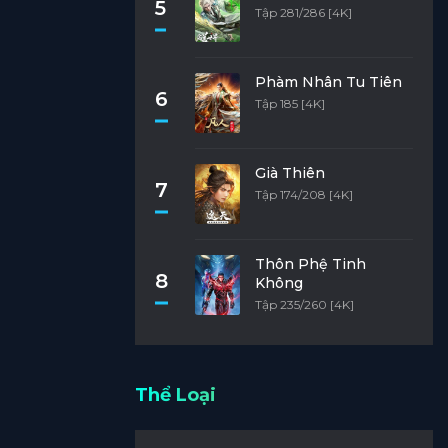
5
Tập 281/286 [4K]
Phàm Nhân Tu Tiên
6
Tập 185 [4K]
Già Thiên
7
Tập 174/208 [4K]
Thôn Phệ Tinh
8
Không
Tập 235/260 [4K]
Thể Loại