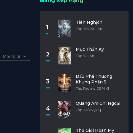
Bảng Xếp Hạng
Tiên Nghịch
1
Tập 152/180 [4K]
Mục Thần Ký
2
Tập 94 [4K]
Mới Nhất
Đấu Phá Thương
3
Khung Phần 5
Tập Review 05 [4K]
Quang Âm Chi Ngoại
4
Tập 33/78 [4K]
Thế Giới Hoàn Mỹ