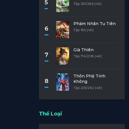
5
Tập 281/286 [4K]
Phàm Nhân Tu Tiên
6
Tập 185 [4K]
Già Thiên
7
Tập 174/208 [4K]
Thôn Phệ Tinh
8
Không
Tập 235/260 [4K]
Thể Loại