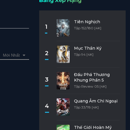
Bảng Xếp Hạng
Tiên Nghịch
1
Tập 152/180 [4K]
Mục Thần Ký
2
Tập 94 [4K]
Mới Nhất
Đấu Phá Thương
3
Khung Phần 5
Tập Review 05 [4K]
Quang Âm Chi Ngoại
4
Tập 33/78 [4K]
Thế Giới Hoàn Mỹ