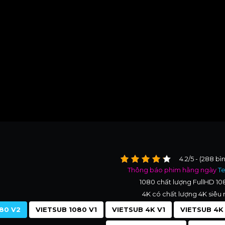
4.2/5 - (288 bì
Thông báo phim hằng ngày
T
1080 chất lượng FullHD 1
4K có chất lượng 4K siêu 
80 V2
VIETSUB 1080 V1
VIETSUB 4K V1
VIETSUB 4K