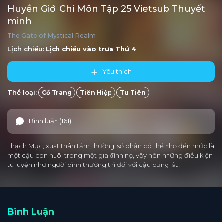
Huyền Giới Chi Môn Tập 25 Vietsub Thuyết
minh
The Gate of Mystical Realm
Lịch chiếu:
Lịch chiếu vào trưa
Thứ 4
Yêu thích
Thể loại:
Cổ Trang
Tiên Hiệp
Tu Tiên
Bình luận (161)
Thạch Mục, xuất thân tầm thường, số phận có thể nhọ đến mức là
một cậu con nuôi trong một gia đình nọ, vậy nên những điều kiện
tu luyện như người bình thường thì đối với cậu cũng là…
Bình Luận