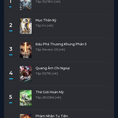
1
Tập 152/180 [4K]
Mục Thần Ký
2
Tập 94 [4K]
Đấu Phá Thương Khung Phần 5
3
Tập Review 05 [4K]
Quang Âm Chi Ngoại
4
Tập 33/78 [4K]
Thế Giới Hoàn Mỹ
5
Tập 281/286 [4K]
Phàm Nhân Tu Tiên