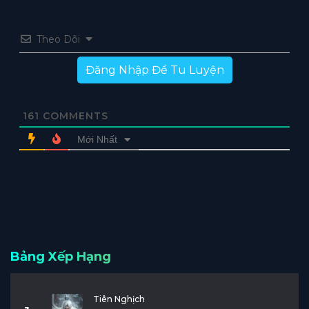
Theo Dõi
Đăng Nhập Để Tu Luyện
161
COMMENTS
Mới Nhất
Bảng Xếp Hạng
Tiên Nghịch