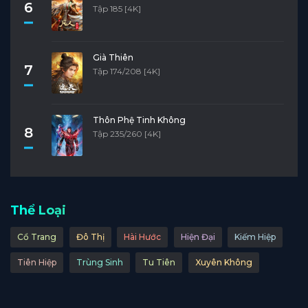
6
Tập 185 [4K]
Già Thiên
7
Tập 174/208 [4K]
Thôn Phệ Tinh Không
8
Tập 235/260 [4K]
Thể Loại
Cổ Trang
Đô Thị
Hài Hước
Hiện Đại
Kiếm Hiệp
Tiên Hiệp
Trùng Sinh
Tu Tiên
Xuyên Không