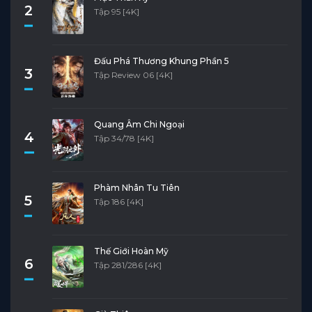
2
Tập 95 [4K]
Đấu Phá Thương Khung Phần 5
3
Tập Review 06 [4K]
Quang Âm Chi Ngoại
4
Tập 34/78 [4K]
Phàm Nhân Tu Tiên
5
Tập 186 [4K]
Thế Giới Hoàn Mỹ
6
Tập 281/286 [4K]