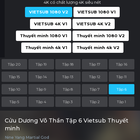
4K có chất lượng 4K siêu nét
VIETSUB 1080 V2
VIETSUB 1080 V1
VIETSUB 4K V1
VIETSUB 4K V2
Thuyết minh 1080 V1
Thuyết minh 1080 V2
Thuyết minh 4k V1
Thuyết minh 4k V2
Tập 20
Tập 19
Tập 18
Tập 17
Tập 16
Tập 15
Tập 14
Tập 13
Tập 12
Tập 11
Tập 10
Tập 9
Tập 8
Tập 7
Tập 6
Tập 5
Tập 4
Tập 3
Tập 2
Tập 1
Cửu Dương Võ Thần Tập 6 Vietsub Thuyết
minh
Nine Yang Martial God