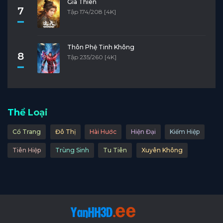
Già Thiên
7
Tập 174/208 [4K]
Thôn Phệ Tinh Không
8
Tập 235/260 [4K]
Thể Loại
Cổ Trang
Đô Thị
Hài Hước
Hiện Đại
Kiếm Hiệp
Tiên Hiệp
Trùng Sinh
Tu Tiên
Xuyên Không