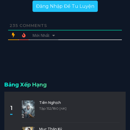
Đăng Nhập Để Tu Luyện
235
COMMENTS
Mới Nhất
Bảng Xếp Hạng
Tiên Nghịch
1
Tập 152/180 [4K]
Mục Thần Ký