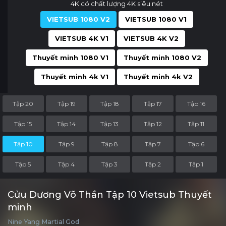
4K có chất lượng 4K siêu nét
VIETSUB 1080 V2
VIETSUB 1080 V1
VIETSUB 4K V1
VIETSUB 4K V2
Thuyết minh 1080 V1
Thuyết minh 1080 V2
Thuyết minh 4k V1
Thuyết minh 4k V2
Tập 20
Tập 19
Tập 18
Tập 17
Tập 16
Tập 15
Tập 14
Tập 13
Tập 12
Tập 11
Tập 10
Tập 9
Tập 8
Tập 7
Tập 6
Tập 5
Tập 4
Tập 3
Tập 2
Tập 1
Cửu Dương Võ Thần Tập 10 Vietsub Thuyết
minh
Nine Yang Martial God