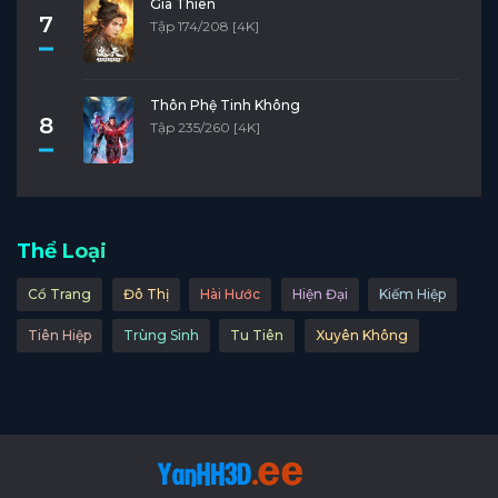
Già Thiên
7
Tập 174/208 [4K]
Thôn Phệ Tinh Không
8
Tập 235/260 [4K]
Thể Loại
Cổ Trang
Đô Thị
Hài Hước
Hiện Đại
Kiếm Hiệp
Tiên Hiệp
Trùng Sinh
Tu Tiên
Xuyên Không