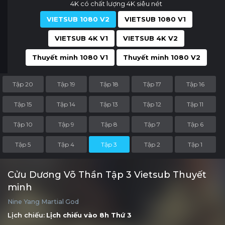
4K có chất lượng 4K siêu nét
VIETSUB 1080 V2
VIETSUB 1080 V1
VIETSUB 4K V1
VIETSUB 4K V2
Thuyết minh 1080 V1
Thuyết minh 1080 V2
Tập 20
Tập 19
Tập 18
Tập 17
Tập 16
Tập 15
Tập 14
Tập 13
Tập 12
Tập 11
Tập 10
Tập 9
Tập 8
Tập 7
Tập 6
Tập 5
Tập 4
Tập 3
Tập 2
Tập 1
Cửu Dương Võ Thần Tập 3 Vietsub Thuyết
minh
Nine Yang Martial God
Lịch chiếu:
Lịch chiếu vào 8h
Thứ 3