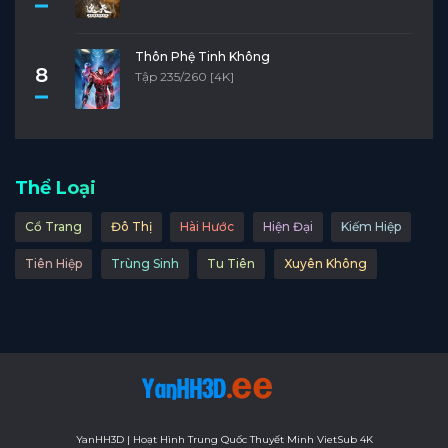
Thôn Phệ Tinh Không
8
Tập 235/260 [4K]
Thể Loại
Cổ Trang
Đô Thị
Hài Hước
Hiện Đại
Kiếm Hiệp
Tiên Hiệp
Trùng Sinh
Tu Tiên
Xuyên Không
YanHH3D | Hoạt Hình Trung Quốc Thuyết Minh VietSub 4K