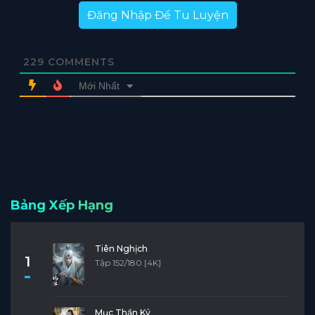
Đăng Nhập Để Tu Luyện
229
COMMENTS
Mới Nhất
Bảng Xếp Hạng
Tiên Nghịch
1
Tập 152/180 [4K]
Mục Thần Ký