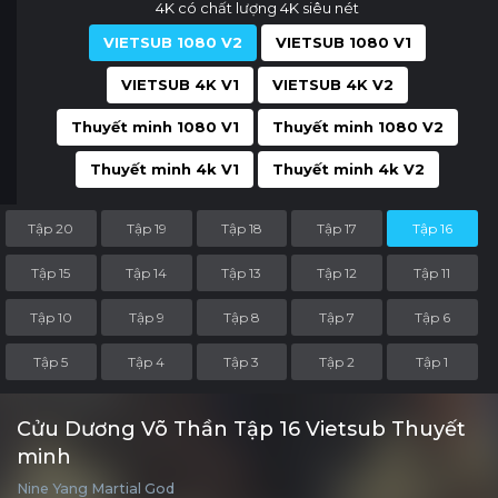
4K có chất lượng 4K siêu nét
VIETSUB 1080 V2
VIETSUB 1080 V1
VIETSUB 4K V1
VIETSUB 4K V2
Thuyết minh 1080 V1
Thuyết minh 1080 V2
Thuyết minh 4k V1
Thuyết minh 4k V2
Tập 20
Tập 19
Tập 18
Tập 17
Tập 16
Tập 15
Tập 14
Tập 13
Tập 12
Tập 11
Tập 10
Tập 9
Tập 8
Tập 7
Tập 6
Tập 5
Tập 4
Tập 3
Tập 2
Tập 1
Cửu Dương Võ Thần Tập 16 Vietsub Thuyết
minh
Nine Yang Martial God