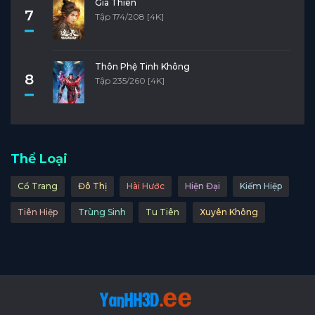
Già Thiên
7
Tập 174/208 [4K]
Thôn Phệ Tinh Không
8
Tập 235/260 [4K]
Thể Loại
Cổ Trang
Đô Thị
Hài Hước
Hiện Đại
Kiếm Hiệp
Tiên Hiệp
Trùng Sinh
Tu Tiên
Xuyên Không