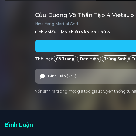
Cửu Dương Võ Thần Tập 4 Vietsub
Nine Yang Martial God
Lịch chiếu:
Lịch chiếu vào 8h
Thứ 3
Thể loại:
Cổ Trang
Tiên Hiệp
Trùng Sinh
Tu
Bình luận (236)
Vốn sinh ra trong một gia tộc giàu truyền thống tu 
Bình Luận