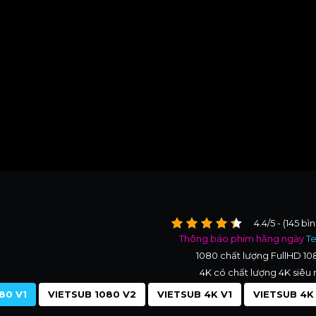
4.4/5 - (145 bì
Thông báo phim hằng ngày
T
1080 chất lượng FullHD 1
4K có chất lượng 4K siêu 
80 V1
VIETSUB 1080 V2
VIETSUB 4K V1
VIETSUB 4K