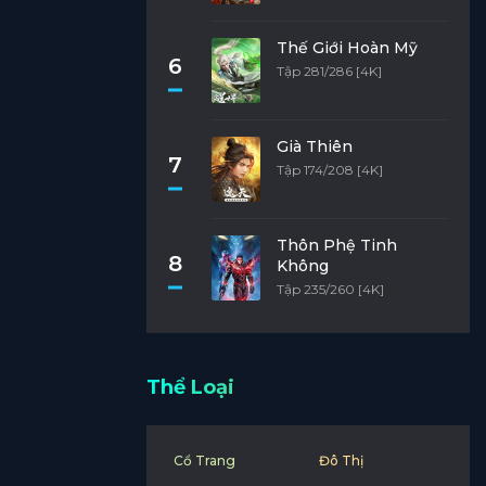
Thế Giới Hoàn Mỹ
6
Tập 281/286 [4K]
Già Thiên
7
Tập 174/208 [4K]
Thôn Phệ Tinh
8
Không
Tập 235/260 [4K]
Thể Loại
Cổ Trang
Đô Thị