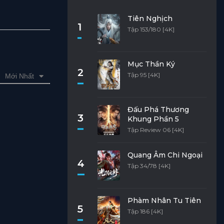
Tiên Nghịch
1
Tập 153/180 [4K]
Mục Thần Ký
2
Tập 95 [4K]
Mới Nhất
Đấu Phá Thương
3
Khung Phần 5
Tập Review 06 [4K]
Quang Âm Chi Ngoại
4
Tập 34/78 [4K]
Phàm Nhân Tu Tiên
5
Tập 186 [4K]