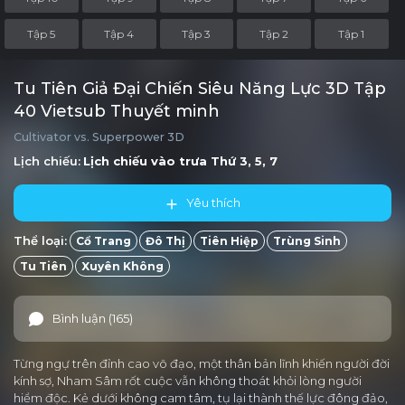
Tập 5
Tập 4
Tập 3
Tập 2
Tập 1
Tu Tiên Giả Đại Chiến Siêu Năng Lực 3D Tập
40 Vietsub Thuyết minh
Cultivator vs. Superpower 3D
Lịch chiếu:
Lịch chiếu vào trưa
Thứ 3, 5, 7
Yêu thích
Thể loại:
Cổ Trang
Đô Thị
Tiên Hiệp
Trùng Sinh
Tu Tiên
Xuyên Không
Bình luận (165)
Từng ngự trên đỉnh cao võ đạo, một thân bản lĩnh khiến người đời
kính sợ, Nham Sâm rốt cuộc vẫn không thoát khỏi lòng người
hiểm độc. Kẻ dưới không cam tâm, tụ lại thành thế lực đông đảo,