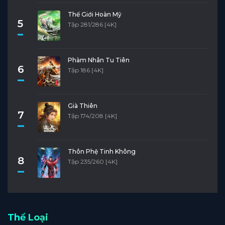
Thế Giới Hoàn Mỹ
5
Tập 281/286 [4K]
Phàm Nhân Tu Tiên
6
Tập 186 [4K]
Già Thiên
7
Tập 174/208 [4K]
Thôn Phệ Tinh Không
8
Tập 235/260 [4K]
Thể Loại