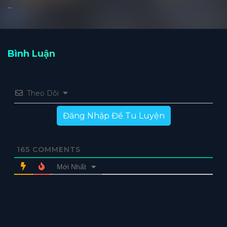
…
Bình Luận
Theo Dõi
Đăng Nhập Để Tu Luyện
165
COMMENTS
Mới Nhất