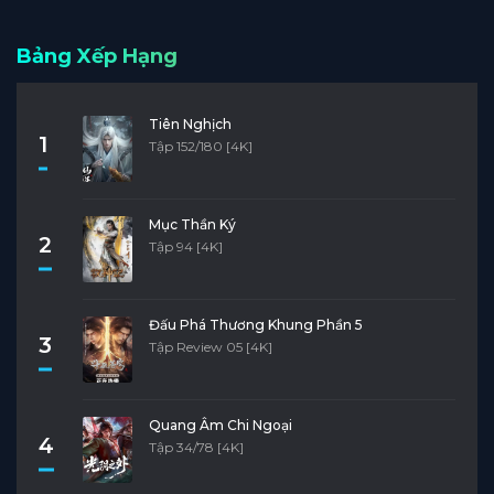
Bảng Xếp Hạng
Tiên Nghịch
1
Tập 152/180 [4K]
Mục Thần Ký
2
Tập 94 [4K]
Đấu Phá Thương Khung Phần 5
3
Tập Review 05 [4K]
Quang Âm Chi Ngoại
4
Tập 34/78 [4K]