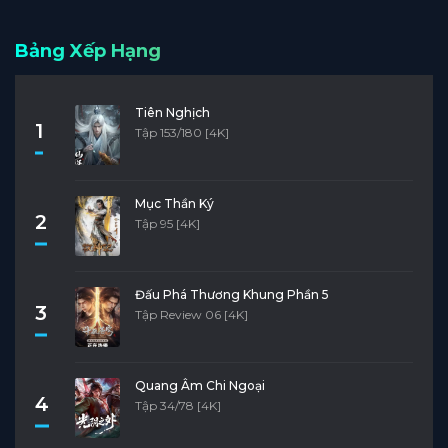
Bảng Xếp Hạng
Tiên Nghịch
1
Tập 153/180 [4K]
Mục Thần Ký
2
Tập 95 [4K]
Đấu Phá Thương Khung Phần 5
3
Tập Review 06 [4K]
Quang Âm Chi Ngoại
4
Tập 34/78 [4K]