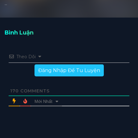
…
Bình Luận
Theo Dõi
Đăng Nhập Để Tu Luyện
170
COMMENTS
Mới Nhất