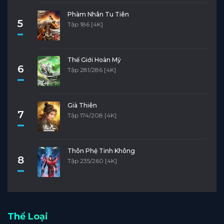
Phàm Nhân Tu Tiên
5
Tập 186 [4K]
Thế Giới Hoàn Mỹ
6
Tập 281/286 [4K]
Già Thiên
7
Tập 174/208 [4K]
Thôn Phệ Tinh Không
8
Tập 235/260 [4K]
Thể Loại