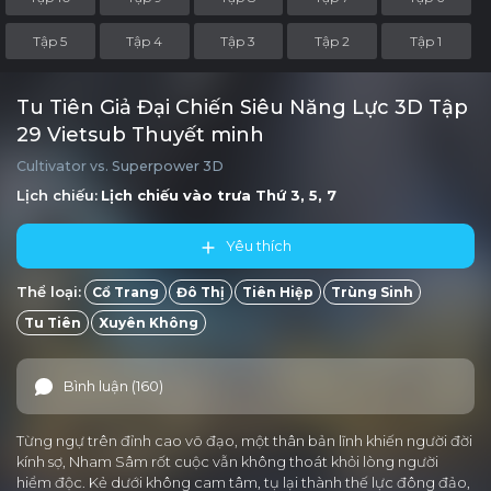
Tập 5
Tập 4
Tập 3
Tập 2
Tập 1
Tu Tiên Giả Đại Chiến Siêu Năng Lực 3D Tập
29 Vietsub Thuyết minh
Cultivator vs. Superpower 3D
Lịch chiếu:
Lịch chiếu vào trưa
Thứ 3, 5, 7
Yêu thích
Thể loại:
Cổ Trang
Đô Thị
Tiên Hiệp
Trùng Sinh
Tu Tiên
Xuyên Không
Bình luận (160)
Từng ngự trên đỉnh cao võ đạo, một thân bản lĩnh khiến người đời
kính sợ, Nham Sâm rốt cuộc vẫn không thoát khỏi lòng người
hiểm độc. Kẻ dưới không cam tâm, tụ lại thành thế lực đông đảo,