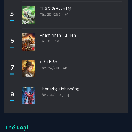
Thế Giới Hoàn Mỹ
5
Tập 281/286 [4K]
Phàm Nhân Tu Tiên
6
Tập 185 [4K]
Già Thiên
7
Tập 174/208 [4K]
Thôn Phệ Tinh Không
8
Tập 235/260 [4K]
Thể Loại