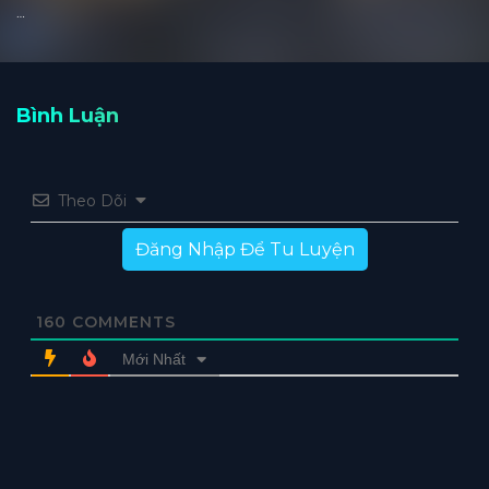
…
Bình Luận
Theo Dõi
Đăng Nhập Để Tu Luyện
160
COMMENTS
Mới Nhất