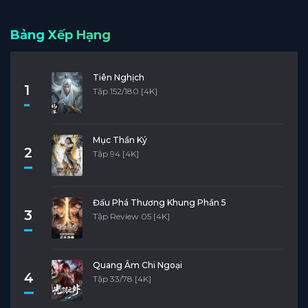
Bảng Xếp Hạng
Tiên Nghịch
1
Tập 152/180 [4K]
Mục Thần Ký
2
Tập 94 [4K]
Đấu Phá Thương Khung Phần 5
3
Tập Review 05 [4K]
Quang Âm Chi Ngoại
4
Tập 33/78 [4K]