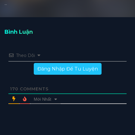
…
Bình Luận
Theo Dõi
Đăng Nhập Để Tu Luyện
170
COMMENTS
Mới Nhất