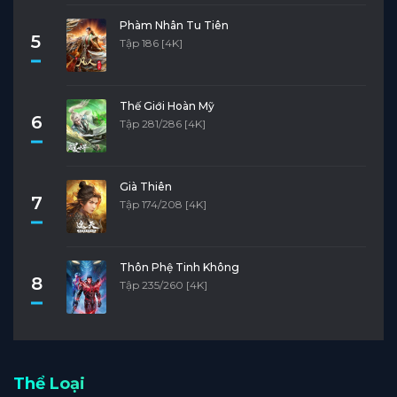
Phàm Nhân Tu Tiên
5
Tập 186 [4K]
Thế Giới Hoàn Mỹ
6
Tập 281/286 [4K]
Già Thiên
7
Tập 174/208 [4K]
Thôn Phệ Tinh Không
8
Tập 235/260 [4K]
Thể Loại