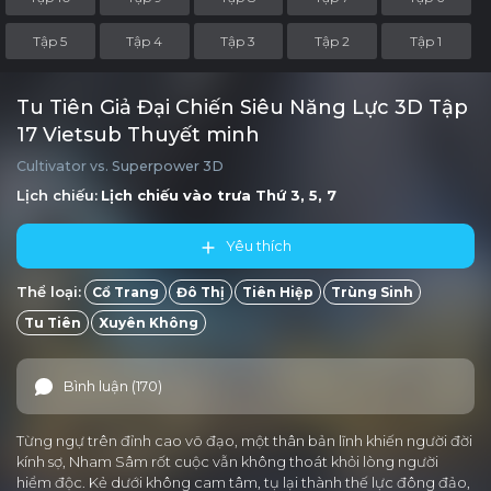
Tập 5
Tập 4
Tập 3
Tập 2
Tập 1
Tu Tiên Giả Đại Chiến Siêu Năng Lực 3D Tập
17 Vietsub Thuyết minh
Cultivator vs. Superpower 3D
Lịch chiếu:
Lịch chiếu vào trưa
Thứ 3, 5, 7
Yêu thích
Thể loại:
Cổ Trang
Đô Thị
Tiên Hiệp
Trùng Sinh
Tu Tiên
Xuyên Không
Bình luận (170)
Từng ngự trên đỉnh cao võ đạo, một thân bản lĩnh khiến người đời
kính sợ, Nham Sâm rốt cuộc vẫn không thoát khỏi lòng người
hiểm độc. Kẻ dưới không cam tâm, tụ lại thành thế lực đông đảo,