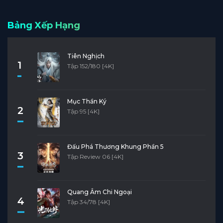
Bảng Xếp Hạng
Tiên Nghịch
1
Tập 152/180 [4K]
Mục Thần Ký
2
Tập 95 [4K]
Đấu Phá Thương Khung Phần 5
3
Tập Review 06 [4K]
Quang Âm Chi Ngoại
4
Tập 34/78 [4K]