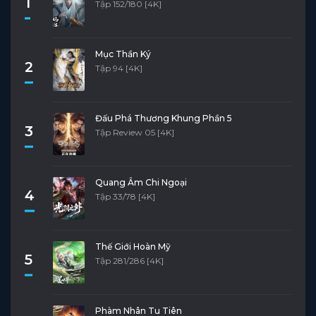
1
Tập 152/180 [4K]
Mục Thần Ký
2
Tập 94 [4K]
Đấu Phá Thương Khung Phần 5
3
Tập Review 05 [4K]
Quang Âm Chi Ngoại
4
Tập 33/78 [4K]
Thế Giới Hoàn Mỹ
5
Tập 281/286 [4K]
Phàm Nhân Tu Tiên