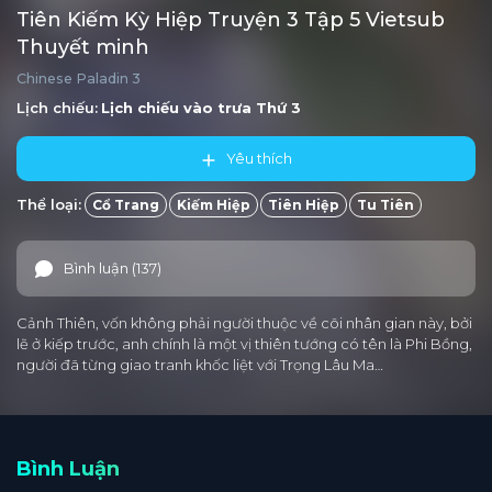
Tiên Kiếm Kỳ Hiệp Truyện 3 Tập 5 Vietsub
Thuyết minh
Chinese Paladin 3
Lịch chiếu:
Lịch chiếu vào trưa
Thứ 3
Yêu thích
Thể loại:
Cổ Trang
Kiếm Hiệp
Tiên Hiệp
Tu Tiên
Bình luận (137)
Cảnh Thiên, vốn không phải người thuộc về cõi nhân gian này, bởi
lẽ ở kiếp trước, anh chính là một vị thiên tướng có tên là Phi Bồng,
người đã từng giao tranh khốc liệt với Trọng Lâu Ma…
Bình Luận