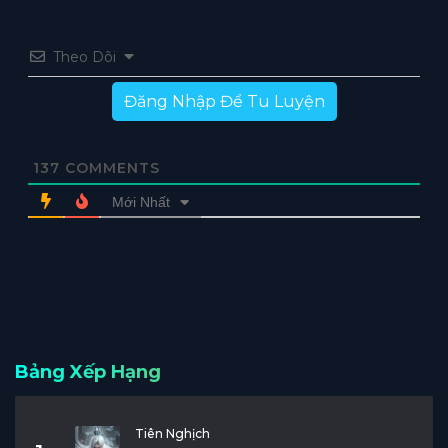
Theo Dõi
Đăng Nhập Để Tu Luyện
137
COMMENTS
Mới Nhất
Bảng Xếp Hạng
Tiên Nghịch