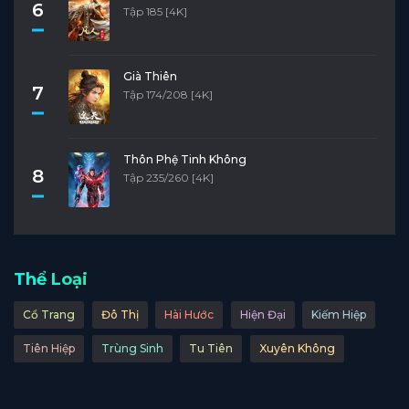
6
Tập 185 [4K]
Già Thiên
7
Tập 174/208 [4K]
Thôn Phệ Tinh Không
8
Tập 235/260 [4K]
Thể Loại
Cổ Trang
Đô Thị
Hài Hước
Hiện Đại
Kiếm Hiệp
Tiên Hiệp
Trùng Sinh
Tu Tiên
Xuyên Không