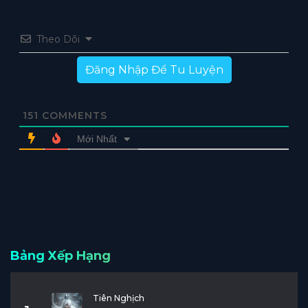
Theo Dõi
Đăng Nhập Để Tu Luyện
151
COMMENTS
Mới Nhất
Bảng Xếp Hạng
Tiên Nghịch