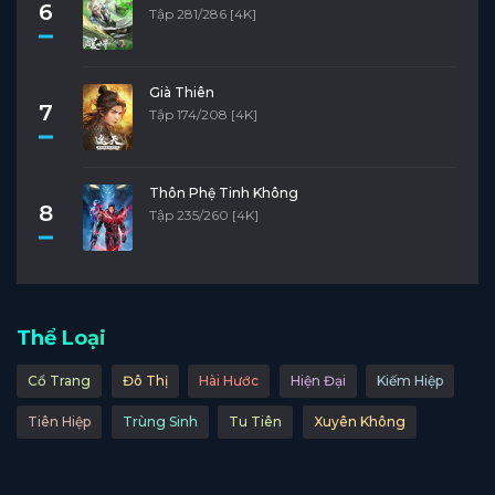
6
Tập 281/286 [4K]
Già Thiên
7
Tập 174/208 [4K]
Thôn Phệ Tinh Không
8
Tập 235/260 [4K]
Thể Loại
Cổ Trang
Đô Thị
Hài Hước
Hiện Đại
Kiếm Hiệp
Tiên Hiệp
Trùng Sinh
Tu Tiên
Xuyên Không