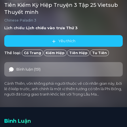
Tiên Kiếm Kỳ Hiệp Truyện 3 Tập 25 Vietsub
Thuyết minh
Chinese Paladin 3
Lịch chiếu:
Lịch chiếu vào trưa
Thứ 3
Yêu thích
Thể loại:
Cổ Trang
Kiếm Hiệp
Tiên Hiệp
Tu Tiên
Bình luận (151)
Cảnh Thiên, vốn không phải người thuộc về cõi nhân gian này, bởi
lẽ ở kiếp trước, anh chính là một vị thiên tướng có tên là Phi Bồng,
người đã từng giao tranh khốc liệt với Trọng Lâu Ma…
Bình Luận