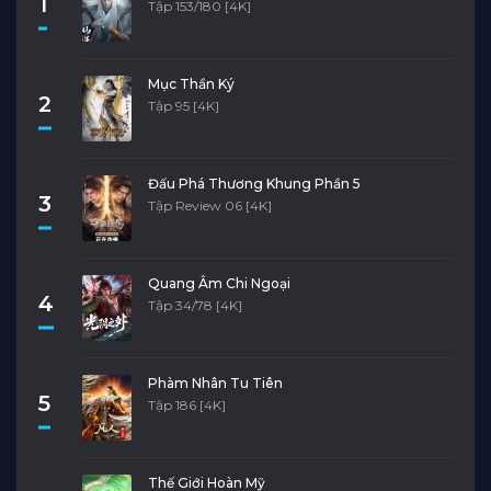
1
Tập 153/180 [4K]
Mục Thần Ký
2
Tập 95 [4K]
Đấu Phá Thương Khung Phần 5
3
Tập Review 06 [4K]
Quang Âm Chi Ngoại
4
Tập 34/78 [4K]
Phàm Nhân Tu Tiên
5
Tập 186 [4K]
Thế Giới Hoàn Mỹ