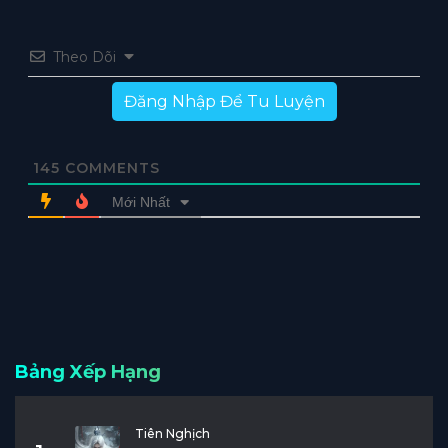
Theo Dõi
Đăng Nhập Để Tu Luyện
145
COMMENTS
Mới Nhất
Bảng Xếp Hạng
Tiên Nghịch