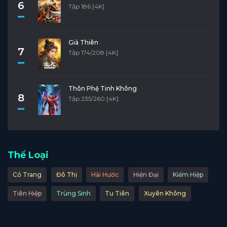
6
Tập 186 [4K]
Già Thiên
7
Tập 174/208 [4K]
Thôn Phệ Tinh Không
8
Tập 235/260 [4K]
Thể Loại
Cổ Trang
Đô Thị
Hài Hước
Hiện Đại
Kiếm Hiệp
Tiên Hiệp
Trùng Sinh
Tu Tiên
Xuyên Không