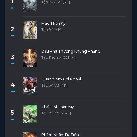
1
Tập 152/180 [4K]
Mục Thần Ký
2
Tập 94 [4K]
Đấu Phá Thương Khung Phần 5
3
Tập Review 05 [4K]
Quang Âm Chi Ngoại
4
Tập 34/78 [4K]
Thế Giới Hoàn Mỹ
5
Tập 281/286 [4K]
Phàm Nhân Tu Tiên