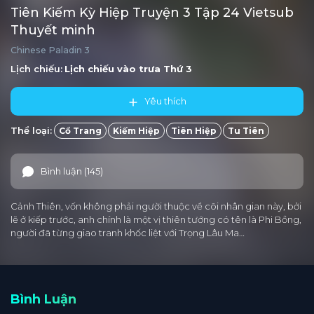
Tiên Kiếm Kỳ Hiệp Truyện 3 Tập 24 Vietsub
Thuyết minh
Chinese Paladin 3
Lịch chiếu:
Lịch chiếu vào trưa
Thứ 3
Yêu thích
Thể loại:
Cổ Trang
Kiếm Hiệp
Tiên Hiệp
Tu Tiên
Bình luận (145)
Cảnh Thiên, vốn không phải người thuộc về cõi nhân gian này, bởi
lẽ ở kiếp trước, anh chính là một vị thiên tướng có tên là Phi Bồng,
người đã từng giao tranh khốc liệt với Trọng Lâu Ma…
Bình Luận