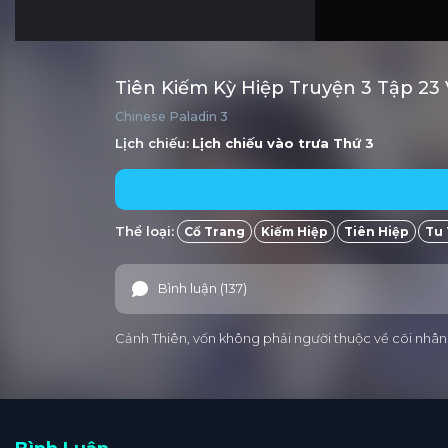
Tiên Kiếm Kỳ Hiệp Truyện 3 Tập 23
Chinese Paladin 3
Lịch chiếu:
Lịch chiếu vào trưa
Thứ 3
Thể loại:
Cổ Trang
Kiếm Hiệp
Tiên Hiệp
Tu 
Bình luận (137)
Cảnh Thiên, vốn không phải người thuộc về cõi nhân g