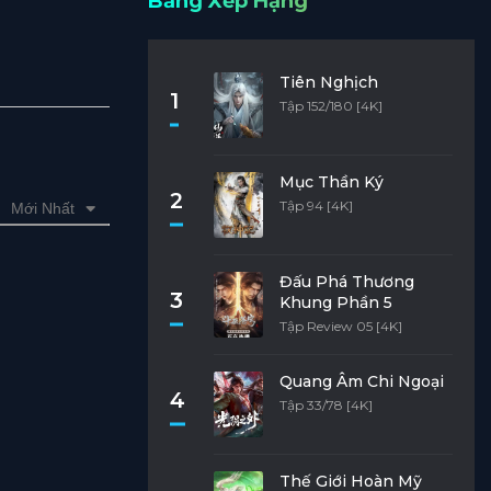
Bảng Xếp Hạng
Tiên Nghịch
1
Tập 152/180 [4K]
Mục Thần Ký
2
Tập 94 [4K]
Mới Nhất
Đấu Phá Thương
3
Khung Phần 5
Tập Review 05 [4K]
Quang Âm Chi Ngoại
4
Tập 33/78 [4K]
Thế Giới Hoàn Mỹ