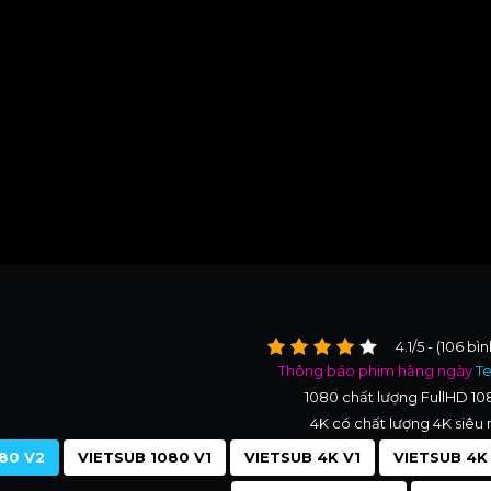
4.1/5 - (106 bì
Thông báo phim hằng ngày
T
1080 chất lượng FullHD 1
4K có chất lượng 4K siêu 
80 V2
VIETSUB 1080 V1
VIETSUB 4K V1
VIETSUB 4K