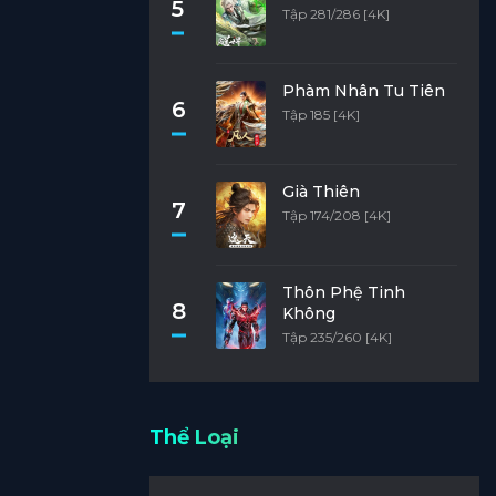
5
Tập 281/286 [4K]
Phàm Nhân Tu Tiên
6
Tập 185 [4K]
Già Thiên
7
Tập 174/208 [4K]
Thôn Phệ Tinh
8
Không
Tập 235/260 [4K]
Thể Loại