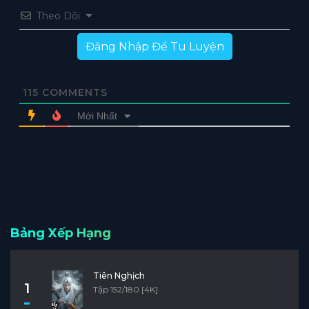
Theo Dõi
Đăng Nhập Để Tu Luyện
115
COMMENTS
Mới Nhất
Bảng Xếp Hạng
Tiên Nghịch
1
Tập 152/180 [4K]