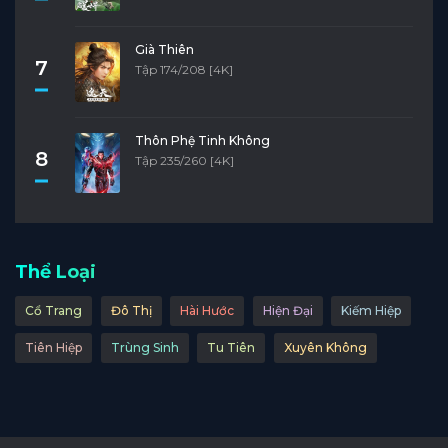
Già Thiên
7
Tập 174/208 [4K]
Thôn Phệ Tinh Không
8
Tập 235/260 [4K]
Thể Loại
Cổ Trang
Đô Thị
Hài Hước
Hiện Đại
Kiếm Hiệp
Tiên Hiệp
Trùng Sinh
Tu Tiên
Xuyên Không