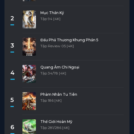
Mục Thần Ký
2
Tập 94 [4K]
Đấu Phá Thương Khung Phần 5
3
Tập Review 05 [4K]
Quang Âm Chi Ngoại
4
Tập 34/78 [4K]
Phàm Nhân Tu Tiên
5
Tập 186 [4K]
Thế Giới Hoàn Mỹ
6
Tập 281/286 [4K]