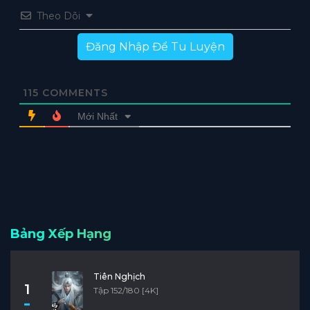
Theo Dõi
Đăng Nhập Để Tu Luyện
115
COMMENTS
Mới Nhất
Bảng Xếp Hạng
Tiên Nghịch
1
Tập 152/180 [4K]