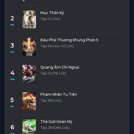
Mục Thần Ký
2
Tập 94 [4K]
Đấu Phá Thương Khung Phần 5
3
Tập Review 05 [4K]
Quang Âm Chi Ngoại
4
Tập 34/78 [4K]
Phàm Nhân Tu Tiên
5
Tập 186 [4K]
Thế Giới Hoàn Mỹ
6
Tập 281/286 [4K]