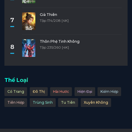
Già Thiên
7
Tập 174/208 [4K]
Thôn Phệ Tinh Không
8
Tập 235/260 [4K]
Thể Loại
Cổ Trang
Đô Thị
Hài Hước
Hiện Đại
Kiếm Hiệp
Tiên Hiệp
Trùng Sinh
Tu Tiên
Xuyên Không